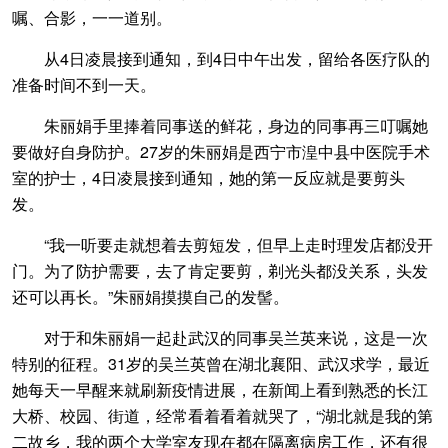
嘱、合影，一一道别。
从4日凌晨接到通知，到4日中午出发，留给各医疗队的
准备时间不到一天。
朱丽娟手里捧着同事送的鲜花，身边的同事再三叮嘱她
要做好自身防护。27岁的朱丽娟是西宁市湟中县中医院手术
室的护士，4日凌晨接到通知，她的第一反应就是要剪头
发。
“我一听要走就想着去剪短发，但早上走时理发店都没开
门。为了防护需要，去了肯定要剪，剃光头都没关系，头发
还可以再长。”朱丽娟摸摸自己的发髻。
对于和朱丽娟一起赴武汉的同事吴兰英来说，这是一次
特别的征程。31岁的吴兰英曾在湖北襄阳、武汉求学，最近
她每天一早醒来就刷新疫情进展，在新闻上看到熟悉的长江
大桥、校园、街道，经常看着看着就哭了，“湖北就是我的第
二故乡，我的两个大学室友现在都在隔离病房工作，还有很