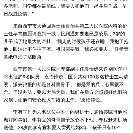
多老师、同学都在最前线，我要去和他们一起并肩作战，早
日战胜疫情。”
来自西宁市大通回族土族自治县第二人民医院内科的护
士任孝青自愿请战到一线，接到通知要走已是凌晨，3岁的
儿子成了她最大的牵挂。“我走的时候孩子还在睡，我抱了抱
他，眼泪止不住往下流。祖国需要我，我必须要去。”任孝青
拿纸巾沾了沾眼角。
西宁市第一人民医院护理部副主任袁怡婷来送别医院即
将出征的6名队员。袁怡婷说，医院共有100多名护士主动请
缨，派去驰援的都是各科室骨干。“都是我的兵，心里很不
舍。但没办法，要以大局为重。我们在后方会照顾好他们的
家属，让他们安心投入前线的工作。”袁怡婷说。
李有宜作为六名队员中唯一的男护士，袁怡婷嘱咐他照
顾好同事们。李有宜的哥哥嫂子放心不下他，专程赶来机场
送他。28岁的李有宜和爱人雷秀结婚3年，孩子只有10个