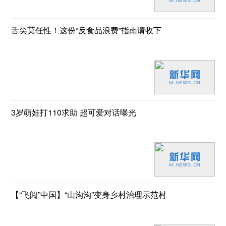
舌尖莫任性！这份“反食品浪费”指南请收下
3岁萌娃打110求助 超可爱对话曝光
【“飞阅”中国】“山沟沟”变身乡村治理示范村