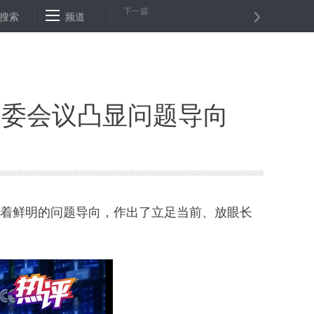
下一篇
努力！好消息会越来越多！加油！
搜索
频道
新华社评论员：着力健全国家公共
改委会议凸显问题导向
带着鲜明的问题导向，作出了立足当前、放眼长