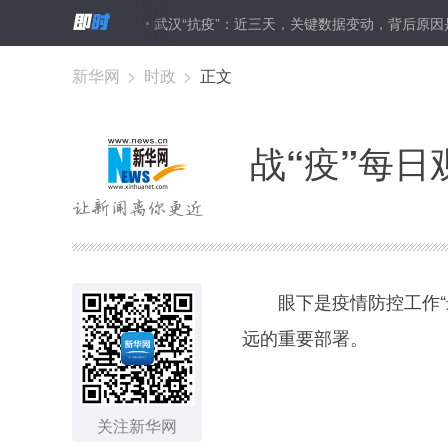
显问题导向
武汉“抗疫”：近三天，关键数据变动，背后原因是？
记
%——国新办首次在武汉举行新闻发布会透露这些重要信息
新华网
>
时政
>
正文
战“疫”每
眼下是疫情防控工作“最
远的重要部署。
关注新华网