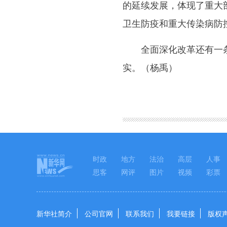
的延续发展，体现了重大
卫生防疫和重大传染病防
全面深化改革还有一条宝
实。（杨禹）
图集
时政
地方
法治
高层
人事
思客
网评
图片
视频
彩票
新华社简介
公司官网
联系我们
我要链接
版权