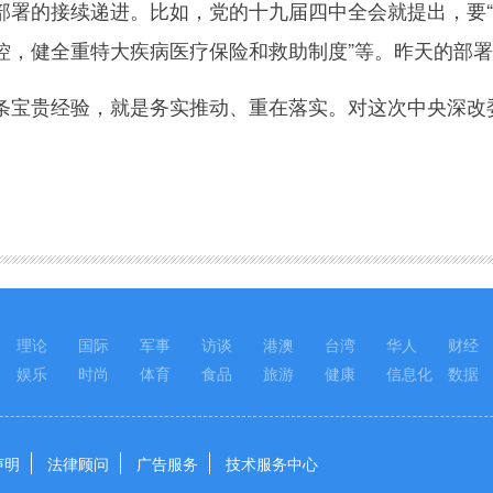
部署的接续递进。比如，党的十九届四中全会就提出，要“
控，健全重特大疾病医疗保险和救助制度”等。昨天的部
贵经验，就是务实推动、重在落实。对这次中央深改委
理论
国际
军事
访谈
港澳
台湾
华人
财经
娱乐
时尚
体育
食品
旅游
健康
信息化
数据
声明
法律顾问
广告服务
技术服务中心