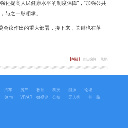
强化提高人民健康水平的制度保障”，“加强公共
署，与之一脉相承。
会议作出的重大部署，接下来，关键也在落
【纠错】
责任编辑： 焦鹏
汽车
房产
教育
科技
能源
论坛
舆 情
VR/AR
微视评
公益
无人机
一带一路