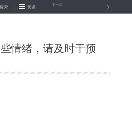
下一篇
“求医”？
搜索
频道
特写：3000多名工人“疫”无反顾忙产煤
伊拉克首都遭
这些情绪，请及时干预