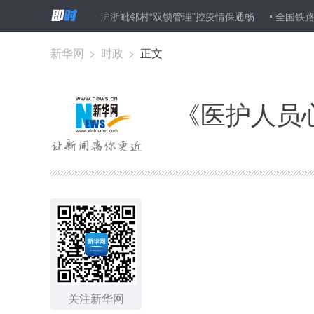
请及时干预
沪浙毗邻村“双锁管理”控疫情保通畅
全国铁路首趟定
新华网
>
时政
>
正文
《医护人员
关注新华网