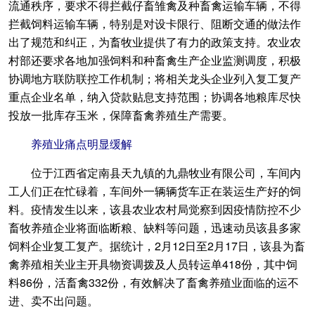
流通秩序，要求不得拦截仔畜雏禽及种畜禽运输车辆，不得
拦截饲料运输车辆，特别是对设卡限行、阻断交通的做法作
出了规范和纠正，为畜牧业提供了有力的政策支持。农业农
村部还要求各地加强饲料和种畜禽生产企业监测调度，积极
协调地方联防联控工作机制；将相关龙头企业列入复工复产
重点企业名单，纳入贷款贴息支持范围；协调各地粮库尽快
投放一批库存玉米，保障畜禽养殖生产需要。
养殖业痛点明显缓解
位于江西省定南县天九镇的九鼎牧业有限公司，车间内
工人们正在忙碌着，车间外一辆辆货车正在装运生产好的饲
料。疫情发生以来，该县农业农村局觉察到因疫情防控不少
畜牧养殖企业将面临断粮、缺料等问题，迅速动员该县多家
饲料企业复工复产。据统计，2月12日至2月17日，该县为畜
禽养殖相关业主开具物资调拨及人员转运单418份，其中饲
料86份，活畜禽332份，有效解决了畜禽养殖业面临的运不
进、卖不出问题。