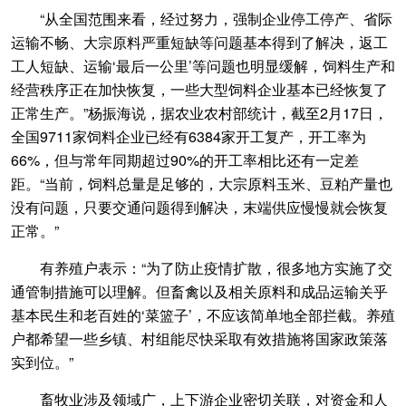
“从全国范围来看，经过努力，强制企业停工停产、省际
运输不畅、大宗原料严重短缺等问题基本得到了解决，返工
工人短缺、运输‘最后一公里’等问题也明显缓解，饲料生产和
经营秩序正在加快恢复，一些大型饲料企业基本已经恢复了
正常生产。”杨振海说，据农业农村部统计，截至2月17日，
全国9711家饲料企业已经有6384家开工复产，开工率为
66%，但与常年同期超过90%的开工率相比还有一定差
距。“当前，饲料总量是足够的，大宗原料玉米、豆粕产量也
没有问题，只要交通问题得到解决，末端供应慢慢就会恢复
正常。”
有养殖户表示：“为了防止疫情扩散，很多地方实施了交
通管制措施可以理解。但畜禽以及相关原料和成品运输关乎
基本民生和老百姓的‘菜篮子’，不应该简单地全部拦截。养殖
户都希望一些乡镇、村组能尽快采取有效措施将国家政策落
实到位。”
畜牧业涉及领域广，上下游企业密切关联，对资金和人