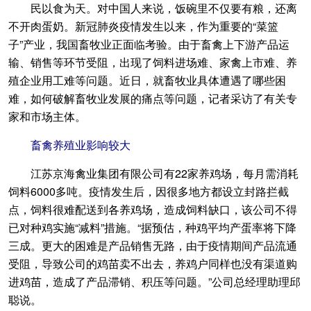
民以食为天。对中国人来说，饭碗里不仅要有粮，还离
不开肉蛋奶。新冠肺炎疫情发生以来，作为重要的“菜篮
子”产业，我国畜牧业正面临考验。由于畜禽上下游产品运
输、销售等环节受阻，出现了饲料进场难、家禽上市难、养
殖企业用工难等问题。近日，就畜牧业具体遭遇了哪些困
难，如何破解畜牧业发展的痛点等问题，记者采访了有关专
家和市场主体。
畜禽养殖业影响较大
江苏京海禽业集团有限公司有22家养鸡场，每月需消耗
饲料6000多吨。疫情发生后，因很多地方都设立封路拦截
点，饲料很难配送到各养鸡场，造成饲料缺口，该公司不得
已对种鸡实施“减料”措施。“据预估，种鸡平均产蛋率将下降
三成。更大的困难是产品销售无路，由于疫情期间产品流通
受阻，导致公司的鸡苗卖不出去，养鸡户同样也没有渠道购
进鸡苗，造成了产品滞销、积压等问题。”公司总经理助理邱
聪说。