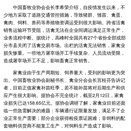
中国畜牧业协会会长李希荣介绍，自疫情发生以来，不
少地方采取了道路交通管控措施，导致猪群、雏苗、禽蛋、
禽肉、饲料、兽药等养殖物资调运受到很大影响。跨省活禽
销售运输环节受阻，活禽无法在企业间调运满足正常生产，
业务流程中断。据统计，高峰时全国共有27个省份全部或部
分市县关闭了活禽交易市场。出栏的活禽无法销售，家禽业
损失惨重。一些地方屠宰场开工手续复杂、人员流动受限，
造成屠宰场开工不足，影响畜禽正常销售。
家禽业由于生产周期短、饲养量大，受到的影响更为突
出。中国畜牧业协会副秘书长、禽业分会会长宫桂芬告诉记
者，目前正值家禽补苗旺季，若不能补苗将对后期生产和供
应产生很大影响。据协会不完全统计，截至2月12日，家禽
业损失已达158.65亿元。据协会调研了解，家禽业目前还面
临一些急需解决的难题：车辆通行证限量发放，满足不了企
业正常生产需要；部分企业获得检疫票证困难；非饲料的配
套物料供货商不能复工生产，对饲料生产造成了影响。