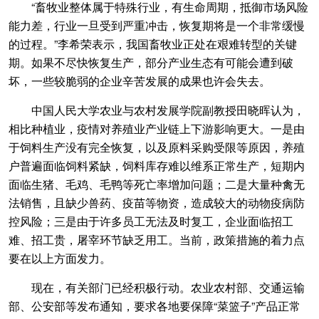
“畜牧业整体属于特殊行业，有生命周期，抵御市场风险
能力差，行业一旦受到严重冲击，恢复期将是一个非常缓慢
的过程。”李希荣表示，我国畜牧业正处在艰难转型的关键
期。如果不尽快恢复生产，部分产业生态有可能会遭到破
坏，一些较脆弱的企业辛苦发展的成果也许会失去。
中国人民大学农业与农村发展学院副教授田晓晖认为，
相比种植业，疫情对养殖业产业链上下游影响更大。一是由
于饲料生产没有完全恢复，以及原料采购受限等原因，养殖
户普遍面临饲料紧缺，饲料库存难以维系正常生产，短期内
面临生猪、毛鸡、毛鸭等死亡率增加问题；二是大量种禽无
法销售，且缺少兽药、疫苗等物资，造成较大的动物疫病防
控风险；三是由于许多员工无法及时复工，企业面临招工
难、招工贵，屠宰环节缺乏用工。当前，政策措施的着力点
要在以上方面发力。
现在，有关部门已经积极行动。农业农村部、交通运输
部、公安部等发布通知，要求各地要保障“菜篮子”产品正常