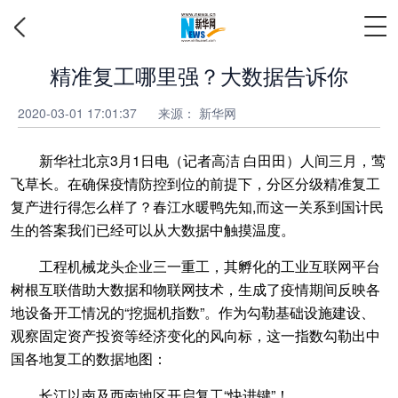
精准复工哪里强？大数据告诉你
2020-03-01 17:01:37
来源： 新华网
新华社北京3月1日电（记者高洁 白田田）人间三月，莺
飞草长。在确保疫情防控到位的前提下，分区分级精准复工
复产进行得怎么样了？春江水暖鸭先知,而这一关系到国计民
生的答案我们已经可以从大数据中触摸温度。
工程机械龙头企业三一重工，其孵化的工业互联网平台
树根互联借助大数据和物联网技术，生成了疫情期间反映各
地设备开工情况的“挖掘机指数”。作为勾勒基础设施建设、
观察固定资产投资等经济变化的风向标，这一指数勾勒出中
国各地复工的数据地图：
长江以南及西南地区开启复工“快进键”！