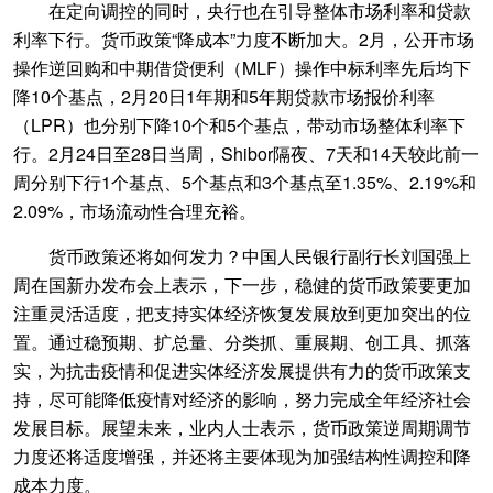
在定向调控的同时，央行也在引导整体市场利率和贷款
利率下行。货币政策“降成本”力度不断加大。2月，公开市场
操作逆回购和中期借贷便利（MLF）操作中标利率先后均下
降10个基点，2月20日1年期和5年期贷款市场报价利率
（LPR）也分别下降10个和5个基点，带动市场整体利率下
行。2月24日至28日当周，Shibor隔夜、7天和14天较此前一
周分别下行1个基点、5个基点和3个基点至1.35%、2.19%和
2.09%，市场流动性合理充裕。
货币政策还将如何发力？中国人民银行副行长刘国强上
周在国新办发布会上表示，下一步，稳健的货币政策要更加
注重灵活适度，把支持实体经济恢复发展放到更加突出的位
置。通过稳预期、扩总量、分类抓、重展期、创工具、抓落
实，为抗击疫情和促进实体经济发展提供有力的货币政策支
持，尽可能降低疫情对经济的影响，努力完成全年经济社会
发展目标。展望未来，业内人士表示，货币政策逆周期调节
力度还将适度增强，并还将主要体现为加强结构性调控和降
成本力度。