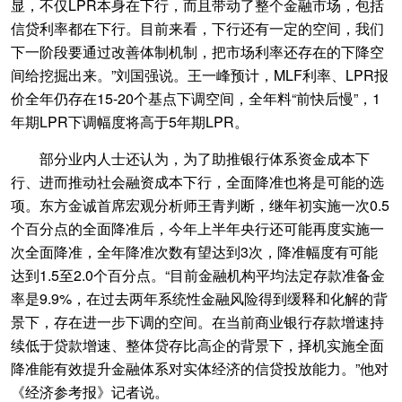
显，不仅LPR本身在下行，而且带动了整个金融市场，包括
信贷利率都在下行。目前来看，下行还有一定的空间，我们
下一阶段要通过改善体制机制，把市场利率还存在的下降空
间给挖掘出来。”刘国强说。王一峰预计，MLF利率、LPR报
价全年仍存在15-20个基点下调空间，全年料“前快后慢”，1
年期LPR下调幅度将高于5年期LPR。
部分业内人士还认为，为了助推银行体系资金成本下
行、进而推动社会融资成本下行，全面降准也将是可能的选
项。东方金诚首席宏观分析师王青判断，继年初实施一次0.5
个百分点的全面降准后，今年上半年央行还可能再度实施一
次全面降准，全年降准次数有望达到3次，降准幅度有可能
达到1.5至2.0个百分点。“目前金融机构平均法定存款准备金
率是9.9%，在过去两年系统性金融风险得到缓释和化解的背
景下，存在进一步下调的空间。在当前商业银行存款增速持
续低于贷款增速、整体贷存比高企的背景下，择机实施全面
降准能有效提升金融体系对实体经济的信贷投放能力。”他对
《经济参考报》记者说。