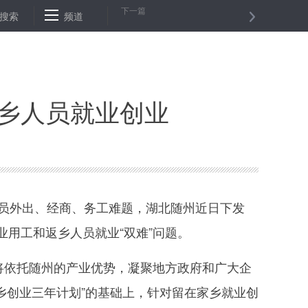
下一篇
慧保电”
搜索
北京：公示防疫问题单位173家 123家整改完毕
频道
高原大
乡人员就业创业
员外出、经商、务工难题，湖北随州近日下发
用工和返乡人员就业“双难”问题。
将依托随州的产业优势，凝聚地方政府和广大企
乡创业三年计划”的基础上，针对留在家乡就业创