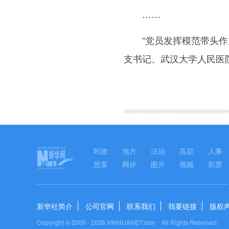
……
“党员发挥模范带头作用
支书记、武汉大学人民医
图集
时政
地方
法治
高层
人事
思客
网评
图片
视频
彩票
新华社简介
公司官网
联系我们
我要链接
版权
Copyright © 2000 -
2026 XINHUANET.com All Rights Reserved.