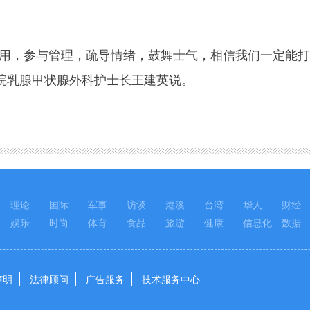
，参与管理，疏导情绪，鼓舞士气，相信我们一定能打
院乳腺甲状腺外科护士长王建英说。
理论
国际
军事
访谈
港澳
台湾
华人
财经
娱乐
时尚
体育
食品
旅游
健康
信息化
数据
声明
法律顾问
广告服务
技术服务中心