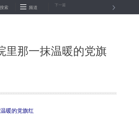
下一篇
危重症患者救治记
搜索
频道
新冠肺炎疫情考验“不间断联通”生活方式
百岁
院里那一抹温暖的党旗
抹温暖的党旗红