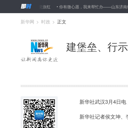
里那一抹温暖的党旗红
你有微心愿，我来帮忙办——山东济南线上
新华网
>
时政
>
正文
建堡垒、行示
新华社武汉3月4日电
新华社记者侯文坤、李