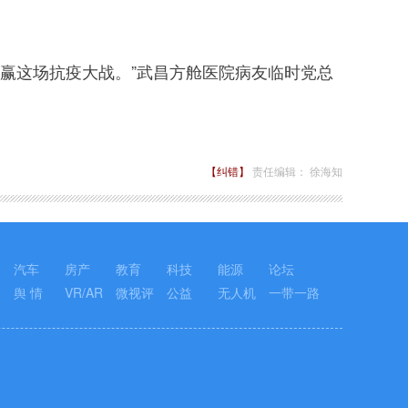
赢这场抗疫大战。”武昌方舱医院病友临时党总
【纠错】
责任编辑： 徐海知
汽车
房产
教育
科技
能源
论坛
舆 情
VR/AR
微视评
公益
无人机
一带一路