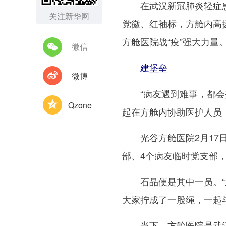
在武汉新冠肺炎轻症患者
关注新华网
党徽、红袖标，方舱内高
方舱医院战“疫”强大力量
微信
建堡垒
微博
“病友遇到难事，都会找
Qzone
起在方舱内协助医护人员
光谷方舱医院2月17日
部、4个病友临时党支部，
石晶便是其中一员。“之
大家拧成了一股绳，一起
当下，方舱医院是武汉新