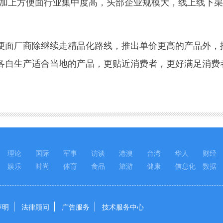
再加上方便面行业集中度高，头部企业规模大，线上线下
厂商除继续走精品化路线，推出单价更高的产品外，推
各自生产适合当地的产品，更贴近消费者，更好满足消费
理论
国际
军事
访谈
港澳
台湾
华人
财经
娱乐
时尚
体育
食品
旅游
健康
信息化
数据
声明
法律顾问
广告服务
技术服务中心