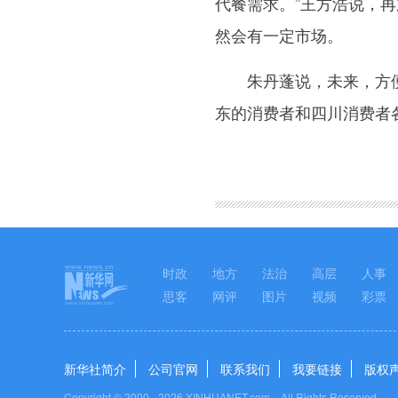
代餐需求。”王方浩说，
然会有一定市场。
朱丹蓬说，未来，方便面
东的消费者和四川消费者
图集
时政
地方
法治
高层
人事
思客
网评
图片
视频
彩票
新华社简介
公司官网
联系我们
我要链接
版权
Copyright © 2000 -
2026 XINHUANET.com All Rights Reserved.