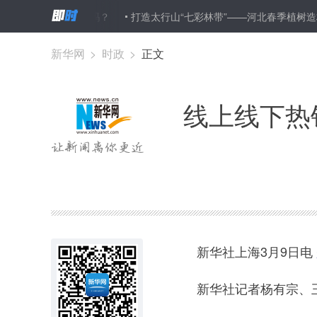
面热”能“长红”吗？
打造太行山“七彩林带”——河北春季植树造林见
新华网
>
时政
>
正文
线上线下热
新华社上海3月9日电
新华社记者杨有宗、