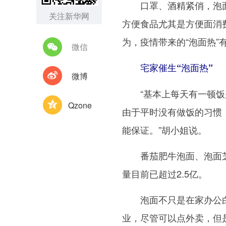
口罩、酒精紧俏，泡面也
关注新华网
方便食品尤其是方便面消
为，疫情带来的“泡面热
微信
宅家催生“泡面热”
微博
“基本上每天有一顿饭是
Qzone
由于平时没有做饭的习惯
能保证。”胡小姐说。
番茄肥牛泡面、泡面芝士
量目前已超过2.5亿。
泡面不只是在家办公白领
业，尽管可以点外卖，但