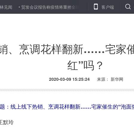
闻
贸发会议报告称疫情将重挫全球外国直接投资
客户端
成昆铁路四川甘
销、烹调花样翻新……宅家催
红”吗？
2020-03-09 15:25:24
来源： 新华网
题：线上线下热销、烹调花样翻新……宅家催生的“泡面热
王默玲