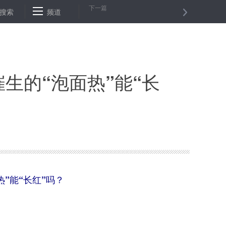
下一篇
洛段抢险改线工程新建隧道贯通
搜索
频道
湖北孝感：22种重点生活物资降价销
生的“泡面热”能“长
”能“长红”吗？