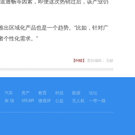
渠道通畅等因素，即便这次热销过后，该产业仍
出区域化产品也是一个趋势。“比如，针对广
者个性化需求。”
【纠错】
责任编辑： 王頔
汽车
房产
教育
科技
能源
论坛
舆 情
VR/AR
微视评
公益
无人机
一带一路