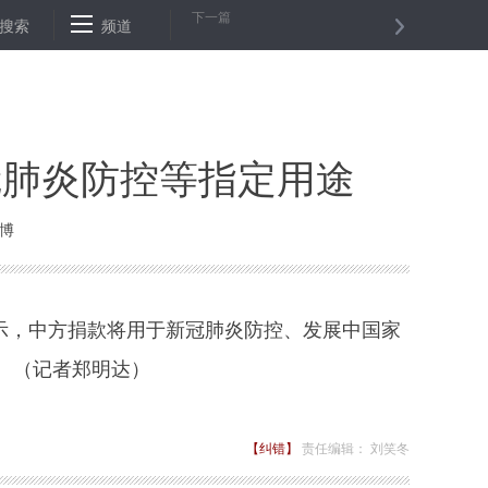
下一篇
要被不实信息所影响”——香港特区政府官员介绍香港情况
搜索
频道
9日中小板指跌
冠肺炎防控等指定用途
微博
示，中方捐款将用于新冠肺炎防控、发展中国家
。（记者郑明达）
【纠错】
责任编辑： 刘笑冬