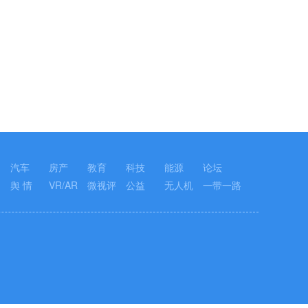
汽车
房产
教育
科技
能源
论坛
舆 情
VR/AR
微视评
公益
无人机
一带一路