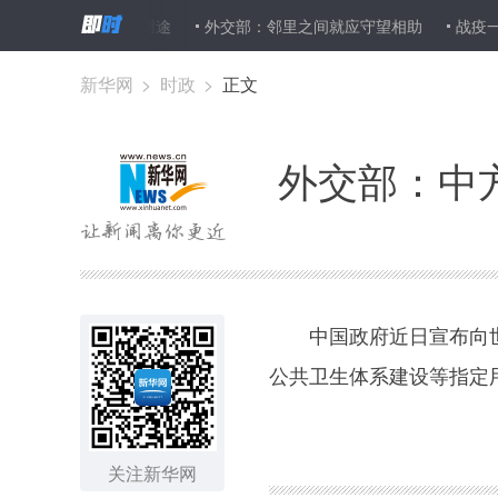
新冠肺炎防控等指定用途
外交部：邻里之间就应守望相助
战疫一
新华网
>
时政
>
正文
外交部：中
中国政府近日宣布向世卫
公共卫生体系建设等指定
图集
关注新华网