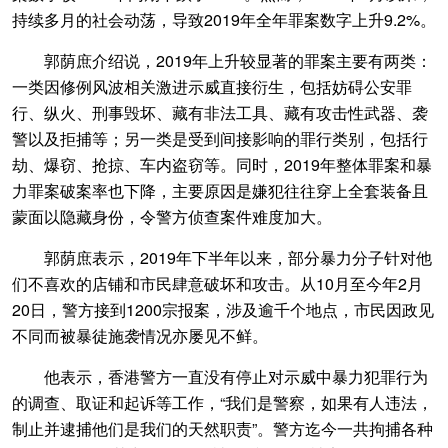
持续多月的社会动荡，导致2019年全年罪案数字上升9.2%。
郭荫庶介绍说，2019年上升较显著的罪案主要有两类：
一类因修例风波相关激进示威直接衍生，包括妨碍公安罪
行、纵火、刑事毁坏、藏有非法工具、藏有攻击性武器、袭
警以及拒捕等；另一类是受到间接影响的罪行类别，包括行
劫、爆窃、抢掠、车内盗窃等。同时，2019年整体罪案和暴
力罪案破案率也下降，主要原因是嫌犯往往穿上全套装备且
蒙面以隐藏身份，令警方侦查案件难度加大。
郭荫庶表示，2019年下半年以来，部分暴力分子针对他
们不喜欢的店铺和市民肆意破坏和攻击。从10月至今年2月
20日，警方接到1200宗报案，涉及逾千个地点，市民因政见
不同而被暴徒施袭情况亦屡见不鲜。
他表示，香港警方一直没有停止对示威中暴力犯罪行为
的调查、取证和起诉等工作，“我们是警察，如果有人违法，
制止并逮捕他们是我们的天然职责”。警方迄今一共拘捕各种