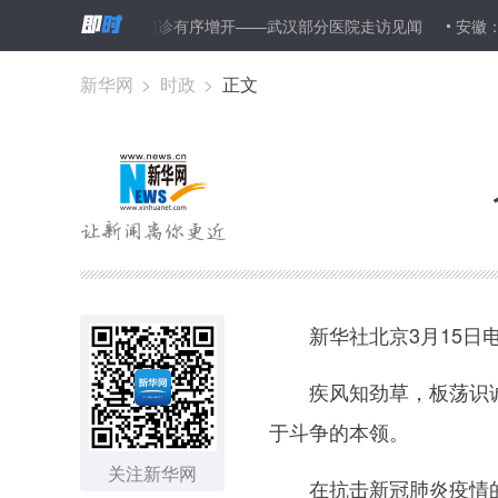
筛查防护严格 门诊有序增开——武汉部分医院走访见闻
安徽：境
新华网
>
时政
>
正文
新华社北京3月15日电
疾风知劲草，板荡识诚臣
于斗争的本领。
关注新华网
在抗击新冠肺炎疫情的关