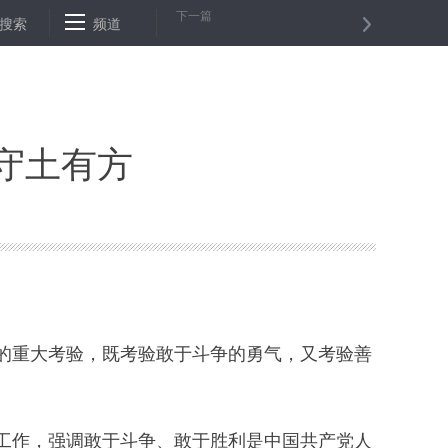
下一篇
复患者
搜索
甘肃开行首趟“点对点”进疆专列保障教师返岗
频道
青海首个综
守土有方
重大考验，既考验敢于斗争的勇气，又考验善
作，强调敢于斗争、敢于胜利是中国共产党人