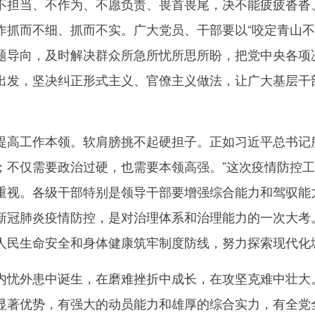
不担当、不作为、不愿负责、畏首畏尾，决不能疲疲沓沓
作抓而不细、抓而不实。广大党员、干部要以“咬定青山不放
题导向，及时解决群众所急所忧所思所盼，把党中央各项
出发，坚决纠正形式主义、官僚主义做法，让广大基层干
工作本领。软肩膀挑不起硬担子。正如习近平总书记所
；不仅需要政治过硬，也需要本领高强。”这次疫情防控
重视。各级干部特别是领导干部要增强综合能力和驾驭能
新冠肺炎疫情防控，是对治理体系和治理能力的一次大考
人民生命安全和身体健康筑牢制度防线，努力探索现代化
外患中诞生，在磨难挫折中成长，在攻坚克难中壮大。
显著优势，有强大的动员能力和雄厚的综合实力，有全党