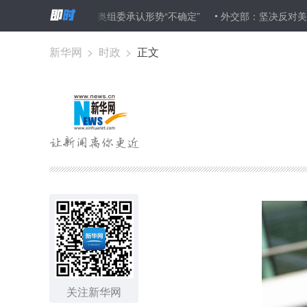
 奥组委承认形势“不确定”
外交部：坚决反对美政客称新冠病毒为“
新华网
>
时政
>
正文
关注新华网