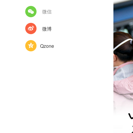
微信
微博
Qzone