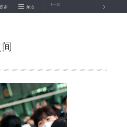
下一篇
苗获批启动临床试验
搜索
频道
习近平同巴基斯坦总统阿尔维会谈
香港失业
之间