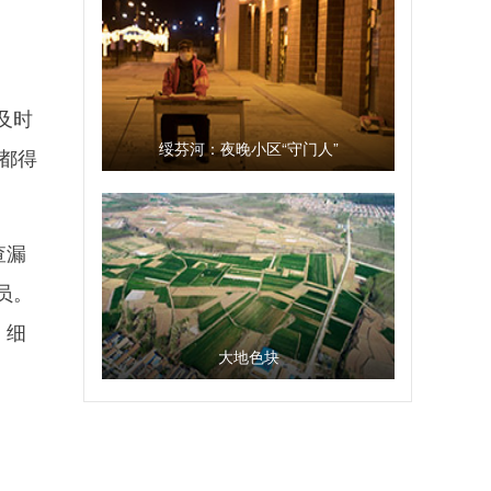
及时
绥芬河：夜晚小区“守门人”
节都得
查漏
员。
，细
大地色块