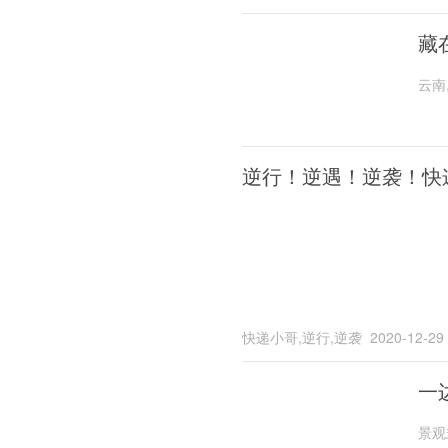
藏
云南
逆行！逆遇！逆袭！快
快递小哥,逆行,逆袭
2020-12-29
一
景观