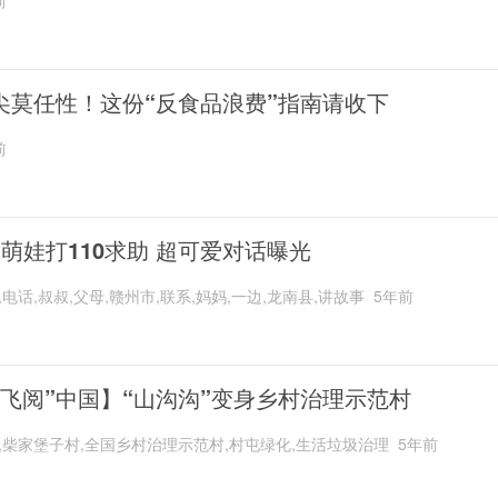
前
尖莫任性！这份“反食品浪费”指南请收下
前
岁萌娃打110求助 超可爱对话曝光
,电话,叔叔,父母,赣州市,联系,妈妈,一边,龙南县,讲故事
5年前
“飞阅”中国】“山沟沟”变身乡村治理示范村
,柴家堡子村,全国乡村治理示范村,村屯绿化,生活垃圾治理
5年前