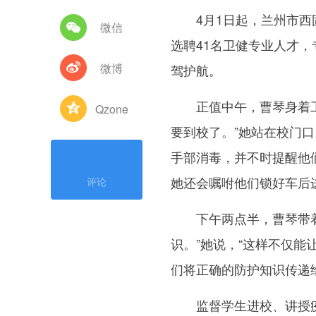
4月1日起，兰州市西固
微信
选聘41名卫健专业人才
微博
驾护航。
正值中午，曹琴身着工作
Qzone
要到校了。”她站在校门
手部消毒，并不时提醒他们
她还会嘱咐他们锁好车后
评论
下午两点半，曹琴带着自
识。”她说，“这样不仅
们将正确的防护知识传递
监督学生进校、讲授疫情