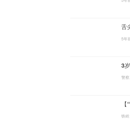
5年
舌
5年
3
警察
【
铁岭