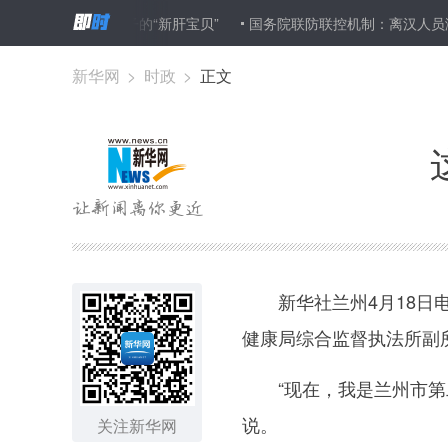
 母亲成为儿子的“新肝宝贝”
国务院联防联控机制：离汉人员满足相应
新华网
>
时政
>
正文
新华社兰州4月18日电
健康局综合监督执法所副
“现在，我是兰州市第二
说。
关注新华网