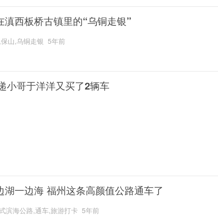
在滇西板桥古镇里的“乌铜走银”
,保山,乌铜走银
5年前
递小哥于洋洋又买了2辆车
边湖一边海 福州这条高颜值公路通车了
式滨海公路,通车,旅游打卡
5年前