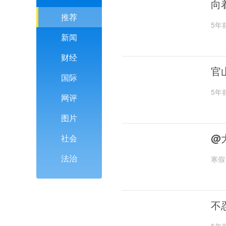
向
推荐
5年
新闻
财经
官
国际
5年
网评
图片
@
社会
法治
寒假
不