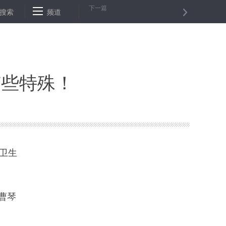
下一篇
政协内蒙古自治区第十二届委员会农牧业委员会主任吴平接受监察调查
搜索
频道
有些特殊！
卫生
。
曹琴