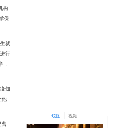
机构
学保
生就
生进行
学，
疫知
让他
炫图
视频
是曹