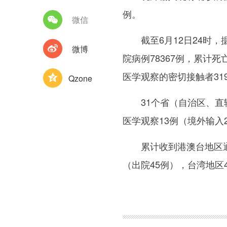
例。
微信
截至6月12日24时，
微博
院病例78367例，累计死
医学观察的密切接触者31
Qzone
31个省（自治区、直辖
医学观察13例（境外输入
累计收到港澳台地区通报确
（出院45例），台湾地区4
图集