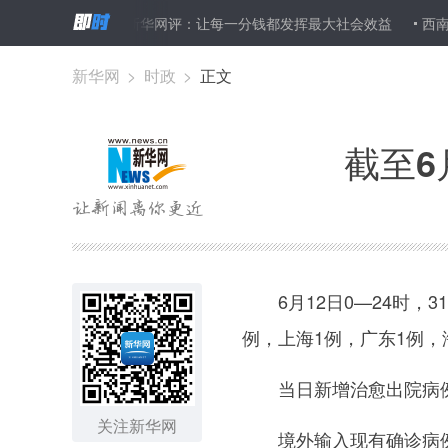
炎疫情最新情况
新华网评：让每一分钱都发挥最大社会效益
西南江
新华网
>
时政
>
正文
截至6
6月12日0—24时，3
例，上海1例，广东1例
当日新增治愈出院病例2
关注新华网
境外输入现有确诊病例66