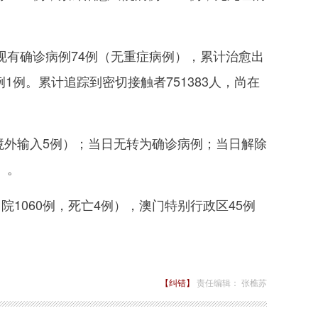
现有确诊病例74例（无重症病例），累计治愈出
例1例。累计追踪到密切接触者751383人，尚在
外输入5例）；当日无转为确诊病例；当日解除
）。
1060例，死亡4例），澳门特别行政区45例
【纠错】
责任编辑： 张樵苏