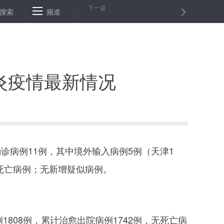
下一篇
：乡村娘子军“带货”显风采
搜索
频道
普法到“摊位” 群众忙“赶场”
给移动支
肺炎疫情最新情况
诊病例11例，其中境外输入病例5例（天津1
增死亡病例；无新增疑似病例。
08例，累计治愈出院病例1742例，无死亡病