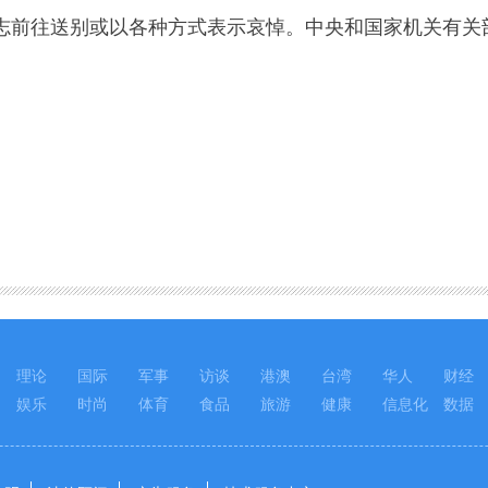
往送别或以各种方式表示哀悼。中央和国家机关有关部
理论
国际
军事
访谈
港澳
台湾
华人
财经
娱乐
时尚
体育
食品
旅游
健康
信息化
数据