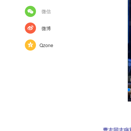
微信
微博
Qzone
曹志同志病