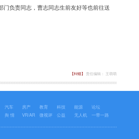
门负责同志，曹志同志生前友好等也前往送
【纠错】
责任编辑： 王萌萌
汽车
房产
教育
科技
能源
论坛
舆 情
VR/AR
微视评
公益
无人机
一带一路