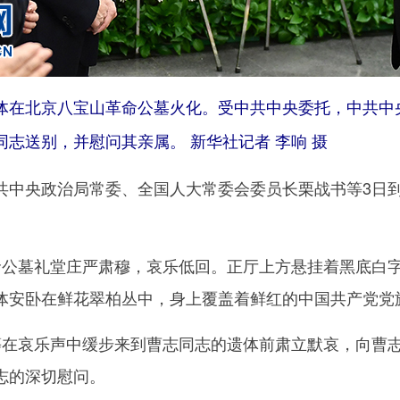
在北京八宝山革命公墓火化。受中共中央委托，中共中
志送别，并慰问其亲属。 新华社记者 李响 摄
央政治局常委、全国人大常委会委员长栗战书等3日到
墓礼堂庄严肃穆，哀乐低回。正厅上方悬挂着黑底白字的
体安卧在鲜花翠柏丛中，身上覆盖着鲜红的中国共产党党
哀乐声中缓步来到曹志同志的遗体前肃立默哀，向曹志
志的深切慰问。