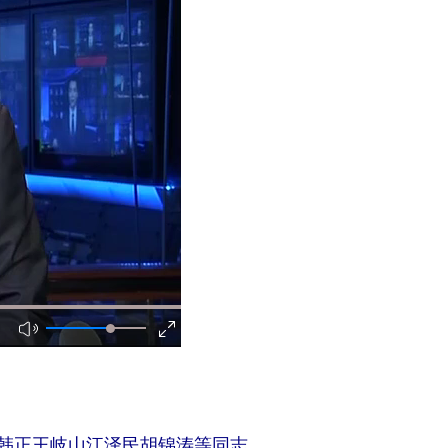
韩正王岐山江泽民胡锦涛等同志，