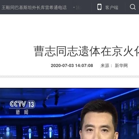
基斯坦外长库雷希通电话
法国总理菲利普辞职
菲律宾新冠确诊病
客户端
曹志同志遗体在京火
2020-07-03 14:07:08
来源： 新华网