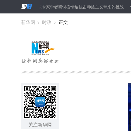
就绪
人权专家学者研讨疫情给抗击种族主义带来的挑战
王毅同巴
新华网
>
时政
>
正文
关注新华网