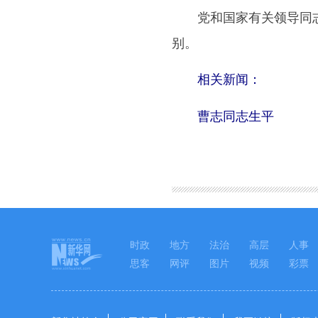
党和国家有关领导同志前
别。
相关新闻：
曹志同志生平
图集
时政
地方
法治
高层
人事
思客
网评
图片
视频
彩票