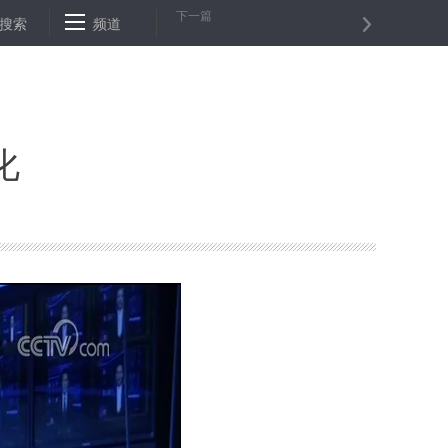
下一篇
例超4万 单日新增创新高
搜索
频道
湖北：各高考考点适当提前开启大门 建议
化