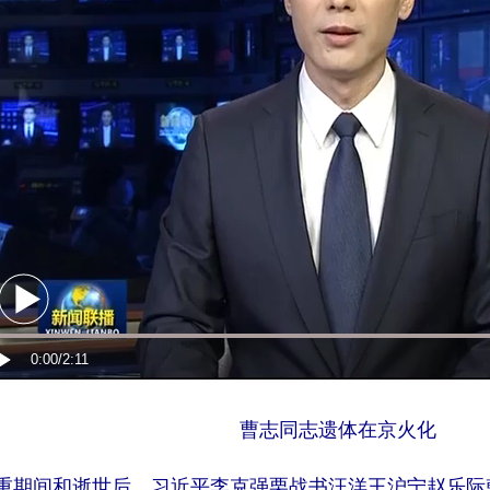
曹志同志遗体在京火化
重期间和逝世后，习近平李克强栗战书汪洋王沪宁赵乐际