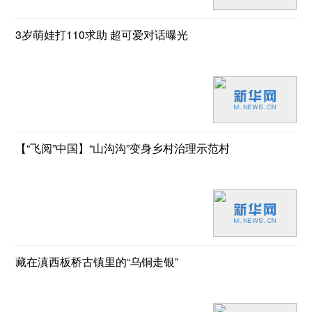
3岁萌娃打110求助 超可爱对话曝光
【“飞阅”中国】“山沟沟”变身乡村治理示范村
藏在滇西板桥古镇里的“乌铜走银”