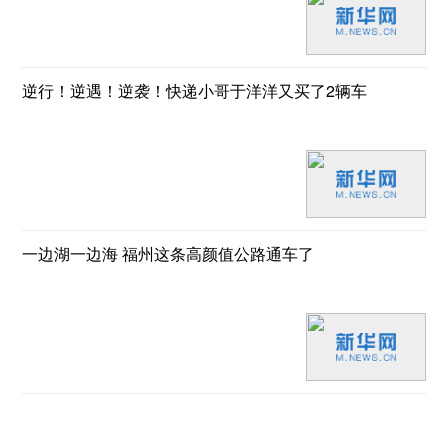
逆行！逆遇！逆袭！快递小哥于洋洋又买了2辆车
一边湖一边海 福州这条高颜值公路通车了