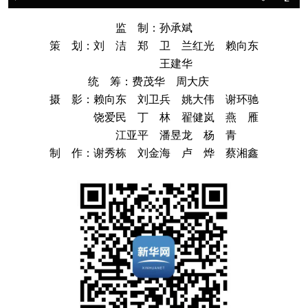
监 制：孙承斌
策 划：刘 洁 郑 卫 兰红光 赖向东
王建华
统 筹：费茂华 周大庆
摄 影：赖向东 刘卫兵 姚大伟 谢环驰
饶爱民 丁 林 翟健岚 燕 雁
江亚平 潘昱龙 杨 青
制 作：谢秀栋 刘金海 卢 烨 蔡湘鑫