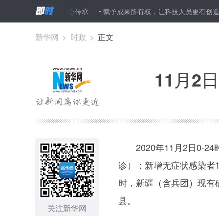
情况
刻刀善舞 匠心传承
赋予成果所有权，让科技人员更有创造
新华网
>
时政
>
正文
11月2
2020年11月2日0-
诊）；新增无症状感染者1
时，新疆（含兵团）现有
县。
关注新华网