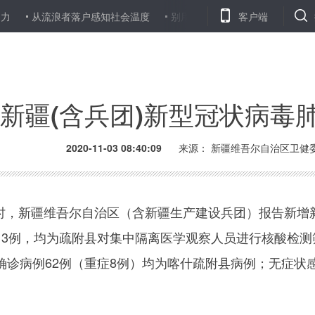
力
从流浪者落户感知社会温度
别用自由为懒惰找借口
客户端
“双11
日新疆(含兵团)新型冠状病
2020-11-03 08:40:09
来源： 新疆维吾尔自治区卫健
24时，新疆维吾尔自治区（含新疆生产建设兵团）报告新
3例，均为疏附县对集中隔离医学观察人员进行核酸检测筛
确诊病例62例（重症8例）均为喀什疏附县病例；无症状感