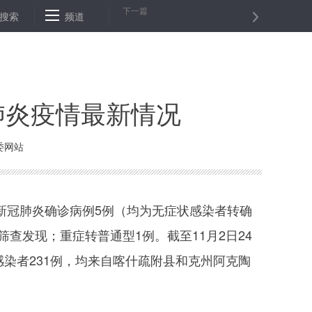
下一篇
”快递何以惊呆“尾款人”？
搜索
频道
让老人乐享数字生活，需多方发力
前三
毒肺炎疫情最新情况
委网站
增新冠肺炎确诊病例5例（均为无症状感染者转确
查发现；重症转普通型1例。截至11月2日24
染者231例，均来自喀什疏附县和克州阿克陶