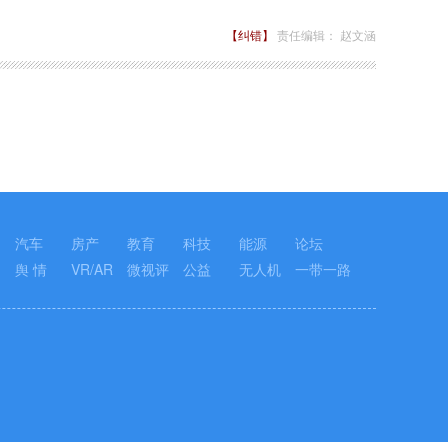
【纠错】
责任编辑： 赵文涵
汽车
房产
教育
科技
能源
论坛
舆 情
VR/AR
微视评
公益
无人机
一带一路