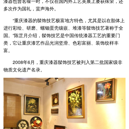
漆器也曾名噪一时，不仅在国内外工艺美展上屡获殊荣，还
多次作为国礼，蜚声海外。
“重庆漆器的髹饰技艺极富地方特色，尤其是以在胎体上
进行彩绘、研磨、螺钿蛋壳镶嵌、堆漆等髹饰技艺著称于全
国。”陈芷月介绍，髹饰技艺是中国传统漆器工艺的重要门
类，它让重庆漆艺作品光润坚滑、色彩富丽、装饰纹样丰
富。
2008年6月，重庆漆器髹饰技艺被列入第二批国家级非
物质文化遗产名录。