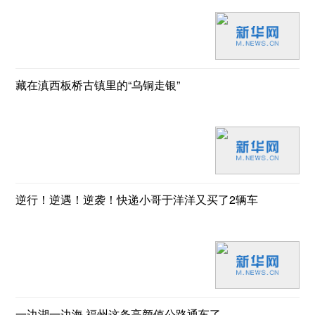
藏在滇西板桥古镇里的“乌铜走银”
逆行！逆遇！逆袭！快递小哥于洋洋又买了2辆车
一边湖一边海 福州这条高颜值公路通车了