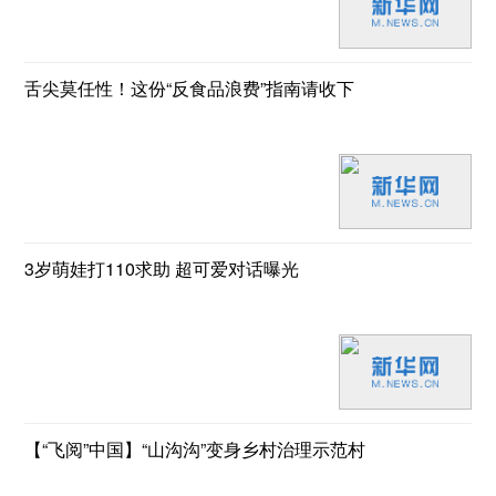
舌尖莫任性！这份“反食品浪费”指南请收下
3岁萌娃打110求助 超可爱对话曝光
【“飞阅”中国】“山沟沟”变身乡村治理示范村