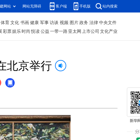
建网站
网站无障碍
客户端
手机版
站内搜索
体育
文化
书画
健康
军事
访谈
视频
图片
政务
法律
中央文件
展
彩票
娱乐
时尚
悦读
公益
一带一路
亚太网
上市公司
文化产业
在北京举行