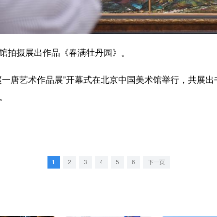
馆拍摄展出作品《春满牡丹园》。
赵一唐艺术作品展”开幕式在北京中国美术馆举行，共展出
。
1
2
3
4
5
6
下一页