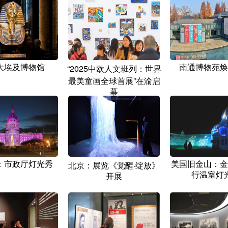
大埃及博物馆
南通博物苑焕
“2025中欧人文班列：世界
最美童画全球首展”在渝启
幕
：市政厅灯光秀
美国旧金山：金
北京：展览《觉醒·绽放》
行温室灯
开展