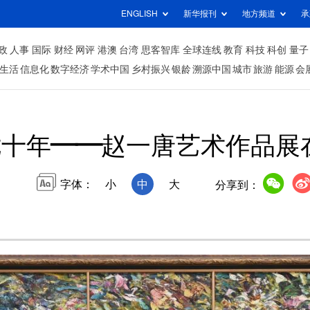
ENGLISH
新华报刊
地方频道
承
政
人事
国际
财经
网评
港澳
台湾
思客智库
全球连线
教育
科技
科创
量子
生活
信息化
数字经济
学术中国
乡村振兴
银龄
溯源中国
城市
旅游
能源
会
七十年——赵一唐艺术作品展
字体：
小
中
大
分享到：