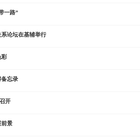
带一路”
关系论坛在基辅举行
色彩
解备忘录
”召开
展前景