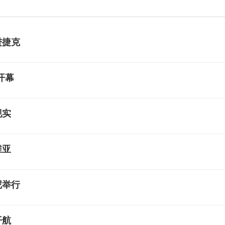
进捷克
开幕
现实
维亚
尼举行
开航