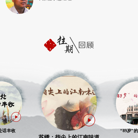
处话丰收
“89岁”
苏绣：指尖上的江南味道