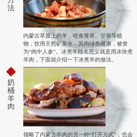
法
内蒙古草原上的羊，啃食青草、甘草等植
物，饮用天然矿泉水，其肉绿色健康，被誉
为“肉中人参”。冰煮羊顾名思义就是用冰块煮
羊肉，下面就介绍一下冰煮羊的做法。
奶
桶
羊
肉
领略了内蒙古羊肉的另一种“打开方式”，也会