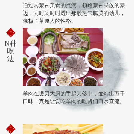
通过内蒙古美食的点滴，领略蒙古民族的豪
迈，同时又时时透出那股热气腾腾的劲儿，
像极了草原人的性格。
N种
吃
法
羊肉在暖男大厨的手起刀落中，变幻出万千
口味，真是让爱吃羊肉的吃货们口水直流。