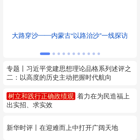
北京
天津
河北
山西
辽宁
吉林
上海
江苏
大路穿沙——内蒙古“以路治沙”一线探访
浙江
安徽
福建
江西
山东
河南
湖北
湖南
专题丨
习近平党建思想理论品格系列述评之
二：以高度的历史主动把握时代航向
广东
广西
海南
重庆
四川
贵州
云南
西藏
树立和践行正确政绩观
着力在为民造福上
出实招、求实效
陕西
甘肃
青海
宁夏
新疆
内蒙古
黑龙江
新华时评丨在迎难而上中打开广阔天地