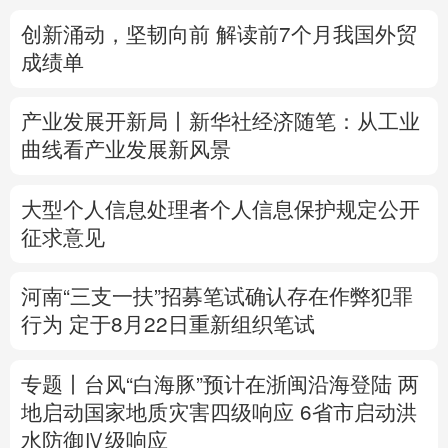
创新涌动，坚韧向前 解读前7个月我国外贸
多语种频道
成绩单
English
Español
Français
عربى
产业发展开新局丨
新华社经济随笔：从工业
Русский язык
日本語
한국어
曲线看产业发展新风景
Deutsch
Português
大型个人信息处理者个人信息保护规定公开
征求意见
河南“三支一扶”招募笔试确认存在作弊犯罪
行为
定于8月22日重新组织笔试
专题丨
台风“白海豚”预计在浙闽沿海登陆
两
地启动国家地质灾害四级响应
6省市启动洪
水防御Ⅳ级响应