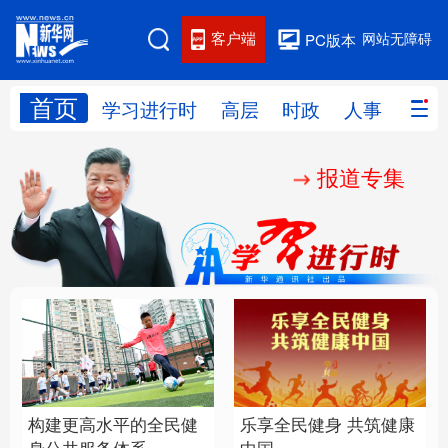
客户端
网站无障碍
PC版本
首页
网站地图
学习进行时
高层
时政
人事
国际
报道专集
学习进行时
高层
时政
人事
国际
财经
网评
港澳
台湾
思客智库
全球连线
教育
科技
科创
量子
体育
文化
书画
健康
军事
构建更高水平的全民健
乐享全民健身 共筑健康
访谈
视频
图片
政务