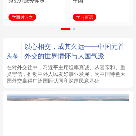
身公共服务体系
中国
法律
中央文件
金融
汽车
学而时习之
学习新语
食品
人居
信息化
数字经济
学术中国
乡村振兴
银龄
溯源中国
以心相交，成其久远——中国元首
外交的世界情怀与大国气派
头条
城市
旅游
能源
会展
在对外交往中，习近平主席坦率真诚、从容亲和、重
义守信，推动中外人民友好事业发展，为中国特色大
彩票
娱乐
时尚
悦读
国外交赢得广泛国际认同和深厚民意基础
公益
一带一路
亚太网
上市公司
文化产业
地方频道