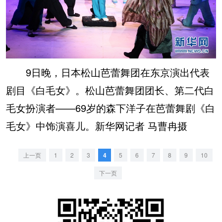
9日晚，日本松山芭蕾舞团在东京演出代表
剧目《白毛女》。松山芭蕾舞团团长、第二代白
毛女扮演者——69岁的森下洋子在芭蕾舞剧《白
毛女》中饰演喜儿。新华网记者 马曹冉摄
上一页
1
2
3
4
5
6
7
8
9
10
下一页