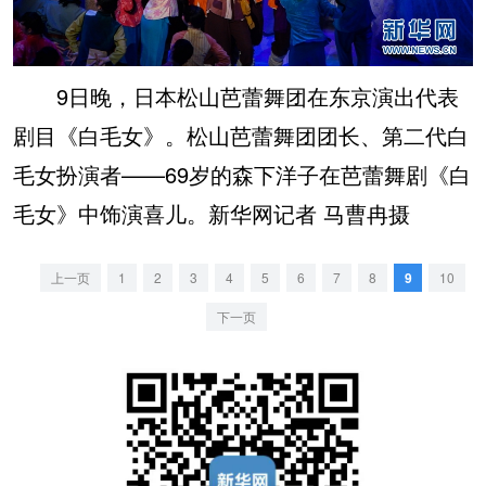
9日晚，日本松山芭蕾舞团在东京演出代表
剧目《白毛女》。松山芭蕾舞团团长、第二代白
毛女扮演者——69岁的森下洋子在芭蕾舞剧《白
毛女》中饰演喜儿。新华网记者 马曹冉摄
上一页
1
2
3
4
5
6
7
8
9
10
下一页