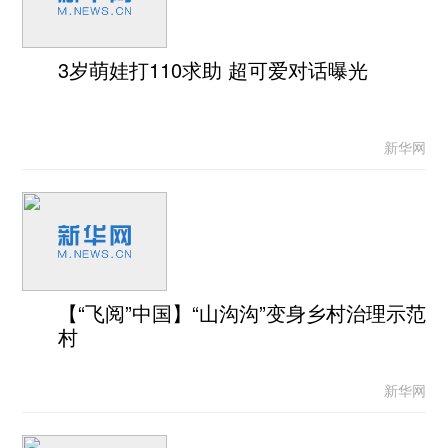
3岁萌娃打110求助 超可爱对话曝光
新华网
【“飞阅”中国】“山沟沟”变身乡村治理示范
村
新华网