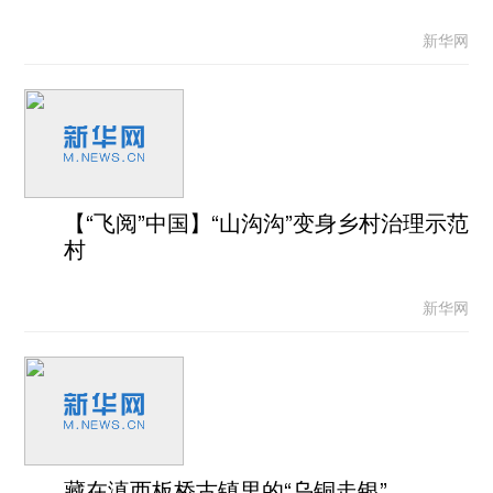
新华网
【“飞阅”中国】“山沟沟”变身乡村治理示范
村
新华网
藏在滇西板桥古镇里的“乌铜走银”