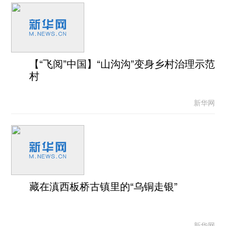
【“飞阅”中国】“山沟沟”变身乡村治理示范
村
新华网
藏在滇西板桥古镇里的“乌铜走银”
新华网