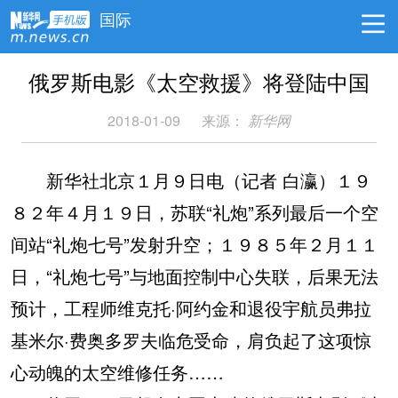
国际
俄罗斯电影《太空救援》将登陆中国
2018-01-09
来源：
新华网
新华社北京１月９日电（记者 白瀛）１９
８２年４月１９日，苏联“礼炮”系列最后一个空
间站“礼炮七号”发射升空；１９８５年２月１１
日，“礼炮七号”与地面控制中心失联，后果无法
预计，工程师维克托·阿约金和退役宇航员弗拉
基米尔·费奥多罗夫临危受命，肩负起了这项惊
心动魄的太空维修任务……