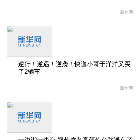
新华网
逆行！逆遇！逆袭！快递小哥于洋洋又买
了2辆车
新华网
一边湖一边海 福州这条高颜值公路通车了