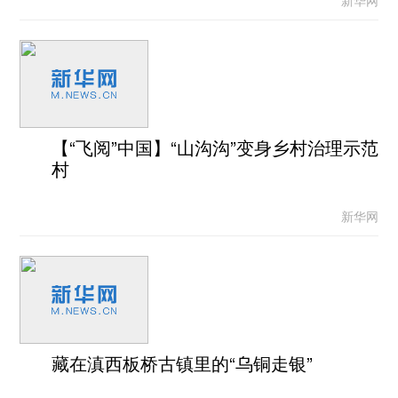
新华网
【“飞阅”中国】“山沟沟”变身乡村治理示范
村
新华网
藏在滇西板桥古镇里的“乌铜走银”