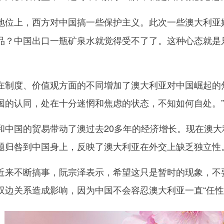
位上，西方对中国搞一些保护主义。
此次一些澳大利亚
品？中国出口一瓶矿泉水就觉得受不了了。
这种心态就是
度、价值观方面的不同增加了澳大利亚对中国崛起的焦
国的认同，处在十分迷惘和焦虑的状态，不知如何自处。”
国的贸易带动了澳过去20多年的经济增长。现在澳大
题归咎到中国身上，反映了澳大利亚在外交上缺乏独立性
不断搞事，阮宗泽表示，希望这只是暂时的现象，不要
双边关系造成影响，因为中国不会容忍澳大利亚一直“任性