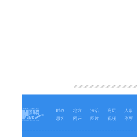
时政
地方
法治
高层
人事
思客
网评
图片
视频
彩票