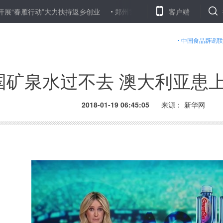
春雁行动”大力扶持返乡创业
郑州警方侦破一生产销售伪劣红酒案 查获
客户端
中国食品辟谣联
国矿泉水过不去 澳大利亚患上
2018-01-19 06:45:05
来源： 新华网