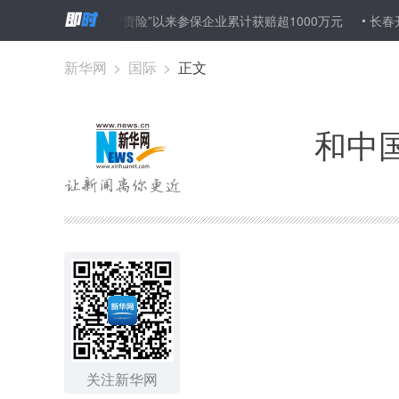
上
北京推行“安责险”以来参保企业累计获赔超1000万元
长春开展“
新华网
>
国际
>
正文
和中
图集
关注新华网