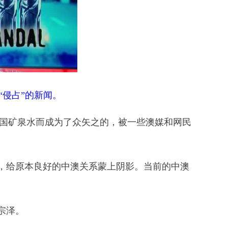
侵占”的新闻。
中国矿泉水而成为了众矢之的，被一些澳媒和网民
给原本良好的中澳关系蒙上阴影。当前的中澳
宗泽。