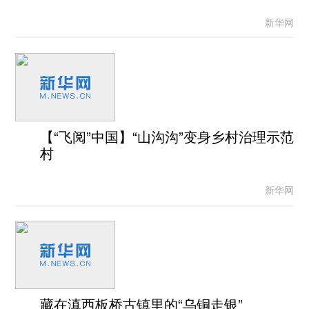
新华网
【“飞阅”中国】“山沟沟”变身乡村治理示范
村
新华网
藏在滇西板桥古镇里的“乌铜走银”