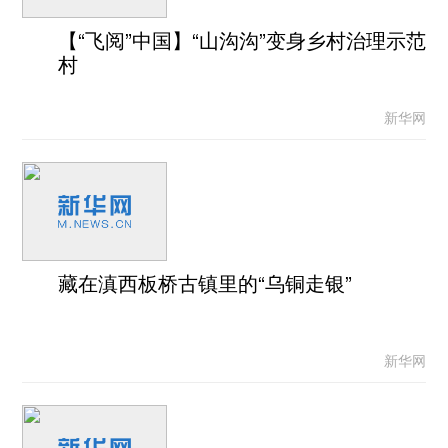
【“飞阅”中国】“山沟沟”变身乡村治理示范
村
新华网
藏在滇西板桥古镇里的“乌铜走银”
新华网