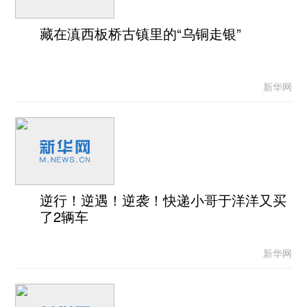
藏在滇西板桥古镇里的“乌铜走银”
新华网
逆行！逆遇！逆袭！快递小哥于洋洋又买
了2辆车
新华网