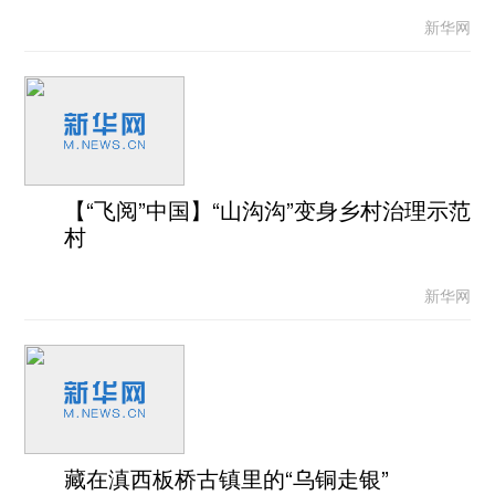
新华网
【“飞阅”中国】“山沟沟”变身乡村治理示范
村
新华网
藏在滇西板桥古镇里的“乌铜走银”