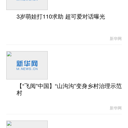
3岁萌娃打110求助 超可爱对话曝光
新华网
【“飞阅”中国】“山沟沟”变身乡村治理示范
村
新华网