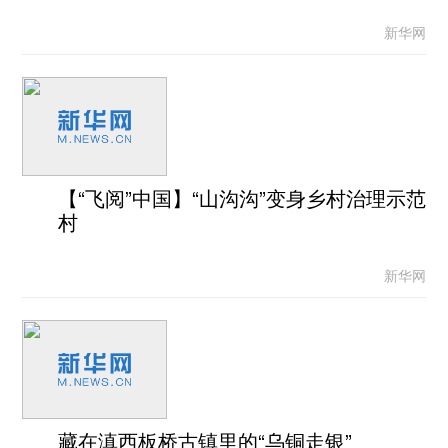
新华网
【“飞阅”中国】“山沟沟”变身乡村治理示范
村
新华网
藏在滇西板桥古镇里的“乌铜走银”