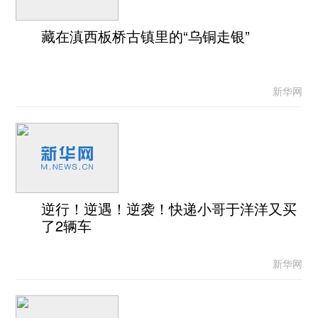
藏在滇西板桥古镇里的“乌铜走银”
新华网
逆行！逆遇！逆袭！快递小哥于洋洋又买
了2辆车
新华网