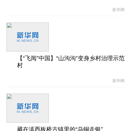
新华网
【“飞阅”中国】“山沟沟”变身乡村治理示范
村
新华网
藏在滇西板桥古镇里的“乌铜走银”