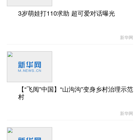
3岁萌娃打110求助 超可爱对话曝光
新华网
【“飞阅”中国】“山沟沟”变身乡村治理示范
村
新华网