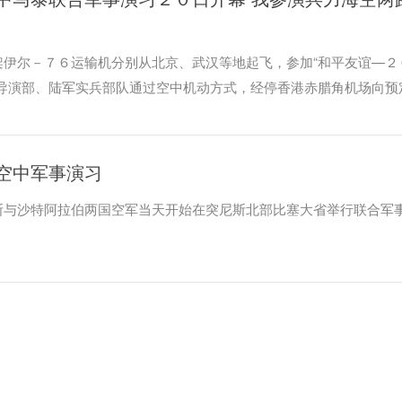
架伊尔－７６运输机分别从北京、武汉等地起飞，参加“和平友谊—２
方导演部、陆军实兵部队通过空中机动方式，经停香港赤腊角机场向预
空中军事演习
斯与沙特阿拉伯两国空军当天开始在突尼斯北部比塞大省举行联合军