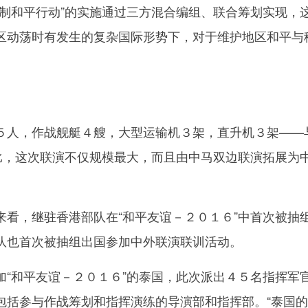
和平行动”的实施通过三方混合编组、联合筹划实现，
区动荡时有发生的复杂国际形势下，对于维护地区和平与
人，作战舰艇４艘，大型运输机３架，直升机３架——
相比，这次联演不仅规模最大，而且由中马双边联演拓展为
，继驻香港部队在“和平友谊－２０１６”中首次被抽
队也首次被抽组出国参加中外联演联训活动。
和平友谊－２０１６”的泰国，此次派出４５名指挥军
包括参与作战筹划和指挥演练的导演部和指挥部。“泰国