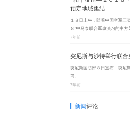
预定地域集结
１８日上午，随着中国空军三
８”中马泰联合军事演习的中
习地域集结。
7年前
突尼斯与沙特举行联合
突尼斯国防部８日宣布，突尼
习。
7年前
新闻
评论