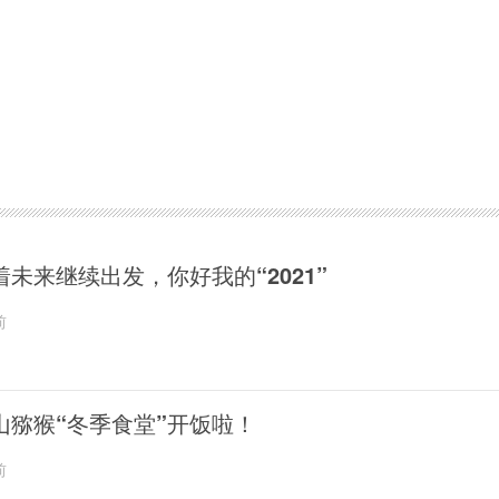
着未来继续出发，你好我的“2021”
前
山猕猴“冬季食堂”开饭啦！
前