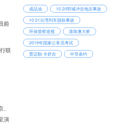
成品油
10·20郓城冲击地压事故
10·21台湾列车脱轨事故
员前
环保督察巡视
港珠澳大桥
2019年国家公务员考试
行联
贾迈勒·卡舒吉
中导条约
脱贫攻坚专项巡视
医疗改革
。
京、
至演