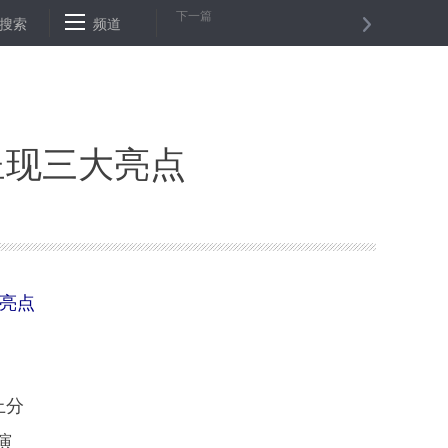
下一篇
界人工林大会将首次在我国举办
搜索
频道
两部门联合开展城市黑臭水体整治专
呈现三大亮点
大亮点
上分
演