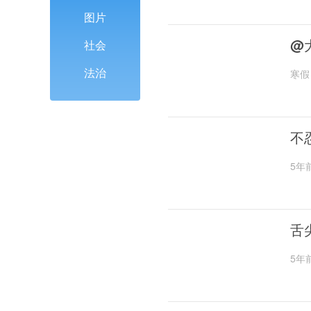
图片
@
社会
法治
寒假
不
5年
舌
5年