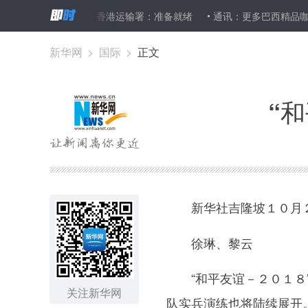
日9点正式通车 香港运输署：准备就绪
通讯：更多巴西精品咖啡有望飘
新华网
>
国际
>
正文
“
新华社吉隆坡１０月
徐琳、黎云
“和平友谊－２０１８”
关注新华网
队实兵演练也将陆续展开