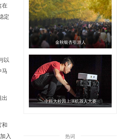
这在
稳定
金秋银杏引游人
与以
中马
组出
中科大校园上演机器人大赛
官和
的加入
热词