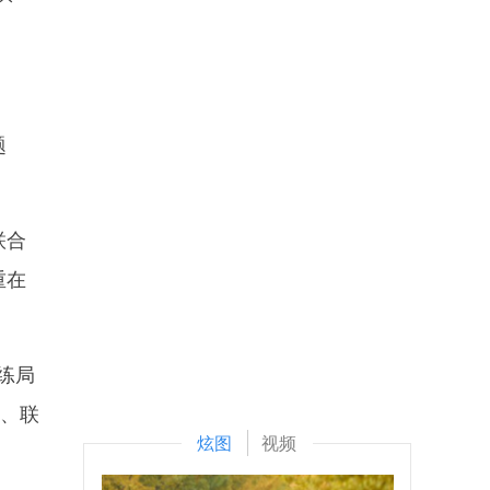
题
联合
重在
练局
划、联
炫图
视频