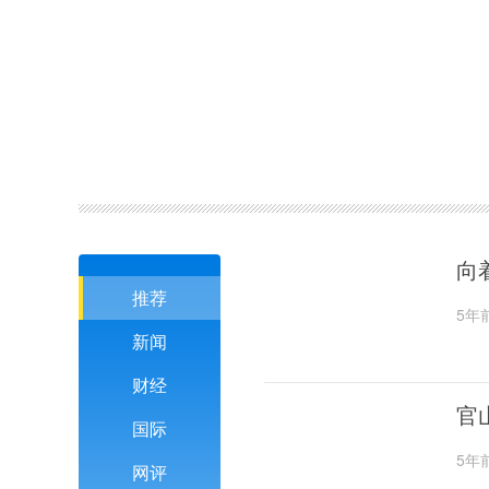
向
推荐
5年
新闻
财经
官
国际
5年
网评