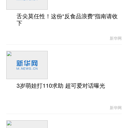
舌尖莫任性！这份“反食品浪费”指南请收
下
新华网
3岁萌娃打110求助 超可爱对话曝光
新华网