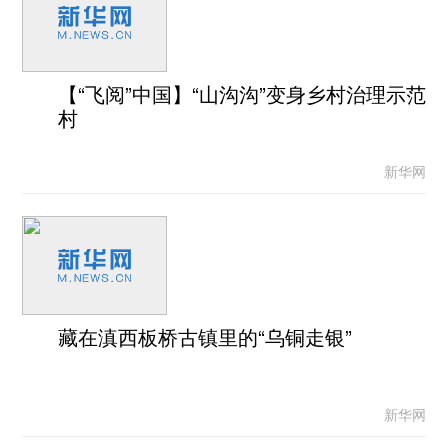
【“飞阅”中国】“山沟沟”变身乡村治理示范
村
新华网
藏在滇西板桥古镇里的“乌铜走银”
新华网