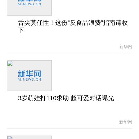
舌尖莫任性！这份“反食品浪费”指南请收
下
新华网
3岁萌娃打110求助 超可爱对话曝光
新华网