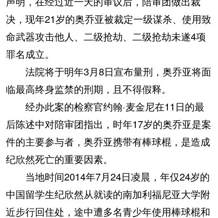
声明，在经过近一天的审议后，陪审团做出裁
决，现年21岁的奥乔亚被裁定一级谋杀、使用致
命武器攻击他人、二级抢劫、二级抢劫未遂4项
罪名成立。
法院将于明年3月8日宣布量刑，奥乔亚将面
临最高终身监禁的刑期，且不得假释。
经办此案的检察官约翰·麦金尼在11日的最
后陈述中对陪审团指出，时年17岁的奥乔亚是案
件的主要参与者，奥乔亚携带有棒球棍，是造成
纪欣然死亡的重要因素。
当地时间2014年7月24日凌晨，年仅24岁的
中国留学生纪欣然从就读的南加利福尼亚大学附
近步行回住处，途中遭多名青少年使用棒球棍和