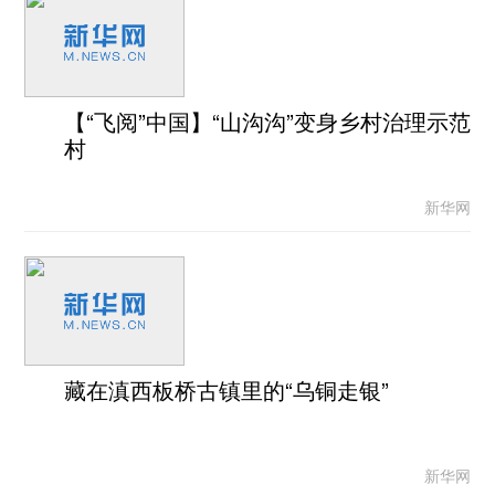
【“飞阅”中国】“山沟沟”变身乡村治理示范
村
新华网
藏在滇西板桥古镇里的“乌铜走银”
新华网