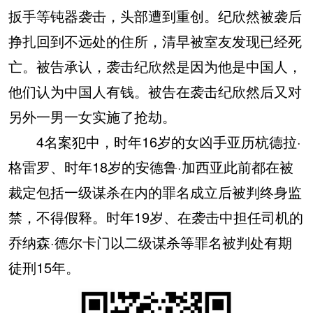
扳手等钝器袭击，头部遭到重创。纪欣然被袭后
挣扎回到不远处的住所，清早被室友发现已经死
亡。被告承认，袭击纪欣然是因为他是中国人，
他们认为中国人有钱。被告在袭击纪欣然后又对
另外一男一女实施了抢劫。
4名案犯中，时年16岁的女凶手亚历杭德拉·
格雷罗、时年18岁的安德鲁·加西亚此前都在被
裁定包括一级谋杀在内的罪名成立后被判终身监
禁，不得假释。时年19岁、在袭击中担任司机的
乔纳森·德尔卡门以二级谋杀等罪名被判处有期
徒刑15年。