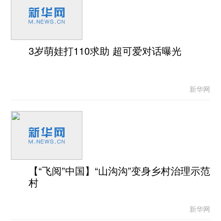
3岁萌娃打110求助 超可爱对话曝光
新华网
【“飞阅”中国】“山沟沟”变身乡村治理示范
村
新华网