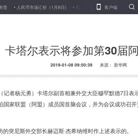
人民币市场汇价（1月8日)
乌尼巴图的五处房子折射草原民生巨变
客户端
卡塔尔表示将参加第30届
2019-01-08 09:50:39
来源：
新华网
记者杨元勇）卡塔尔副首相兼外交大臣穆罕默德7日表
拉伯国家联盟（阿盟）成员国首脑会议，并为会议成功召开
突尼斯外交部长赫迈斯·杰希纳维时作上述表示的。