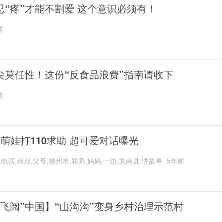
忍“疼”才能不割爱 这个意识必须有！
前
尖莫任性！这份“反食品浪费”指南请收下
前
岁萌娃打110求助 超可爱对话曝光
,电话,叔叔,父母,赣州市,联系,妈妈,一边,龙南县,讲故事
5年前
“飞阅”中国】“山沟沟”变身乡村治理示范村