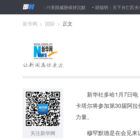
部长：伊朗不会对美国威胁保持沉默
胡福明：天下兴亡匹夫有责
新华网
>
国际
>
正文
新华社多哈1月7日电（
卡塔尔将参加第30届阿
力量。
穆罕默德是在会见来访的
关注新华网