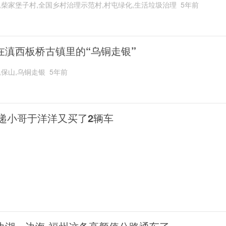
,柴家堡子村,全国乡村治理示范村,村屯绿化,生活垃圾治理
5年前
在滇西板桥古镇里的“乌铜走银”
,保山,乌铜走银
5年前
递小哥于洋洋又买了2辆车