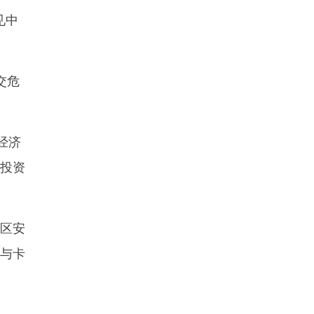
见中
交危
经济
际投资
地区安
布与卡