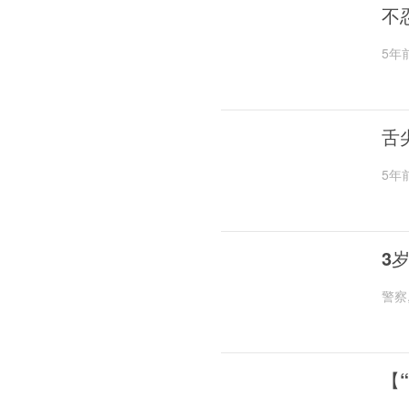
不
5年
舌
5年
3
警察
【