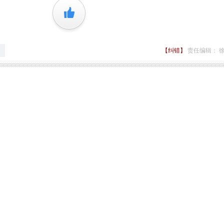
+1
【纠错】
责任编辑： 