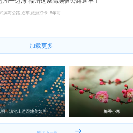
边湖一边海 福州这条高颜值公路通车了
式滨海公路,通车,旅游打卡
5年前
加载更多
昆明：滇池上游湿地美如画
梅香小寒