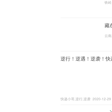
铁岭
藏
云南
逆行！逆遇！逆袭！快
快递小哥,逆行,逆袭
2020-12-29