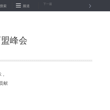
下一篇
搜索
法总理宣布将修改法律加大打击暴力分子力度
频道
“鲁渝协作”助力武
阿盟峰会
示，
贡献