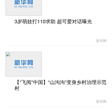
3岁萌娃打110求助 超可爱对话曝光
新华网
【“飞阅”中国】“山沟沟”变身乡村治理示范
村
新华网