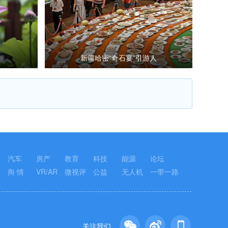
新疆哈密“奇石宴”引游人
汽车
房产
教育
科技
能源
论坛
舆 情
VR/AR
微视评
公益
无人机
一带一路
关注我们