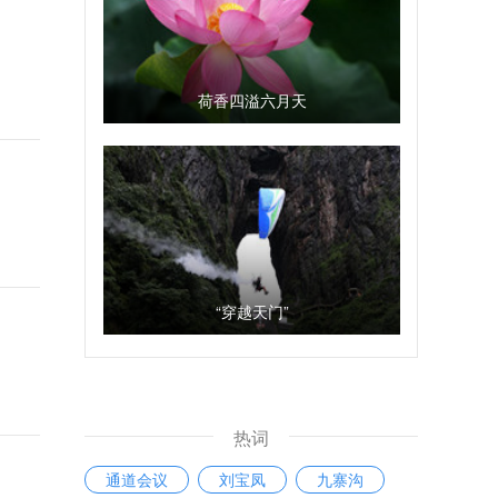
荷香四溢六月天
“穿越天门”
热词
通道会议
刘宝凤
九寨沟