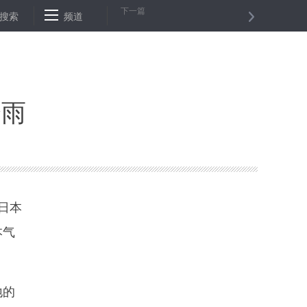
下一篇
导致人类比猴子胖
搜索
频道
善用“一国两制”之利的“湾区新篇”——粤港澳大湾
降雨
日本
本气
地的