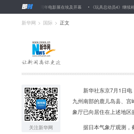
祝新中国成立70周年电影展在埃及开幕
《玩具总动员4》继续称霸北
新华网
>
国际
>
正文
新华社东京7月1日电（
九州南部的鹿儿岛县、宫
象厅已向居住在上述地区的
据日本气象厅观测，截
关注新华网