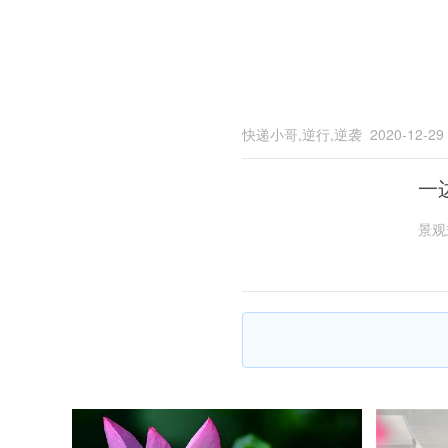
快递小哥,逆行,逆袭
2020-12-29
一
景观