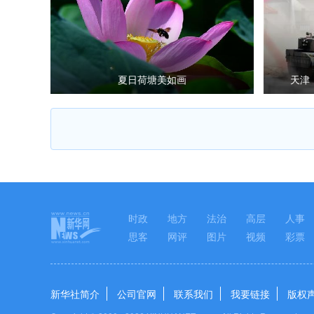
夏日荷塘美如画
天津
时政
地方
法治
高层
人事
思客
网评
图片
视频
彩票
新华社简介
公司官网
联系我们
我要链接
版权