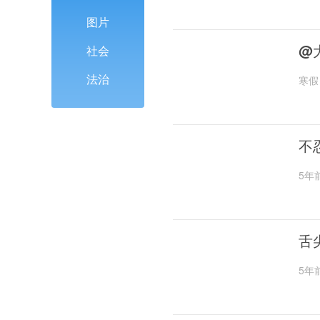
图片
@
社会
法治
寒假
不
5年
舌
5年