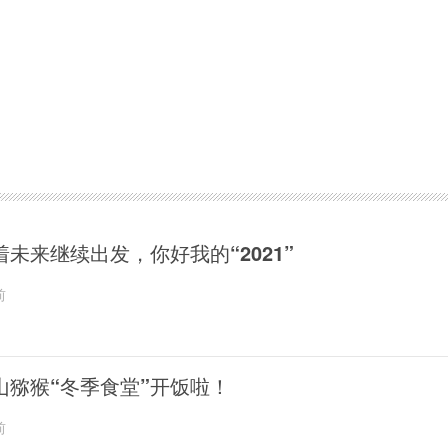
着未来继续出发，你好我的“2021”
前
山猕猴“冬季食堂”开饭啦！
前