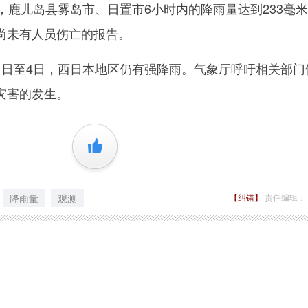
，鹿儿岛县雾岛市、日置市6小时内的降雨量达到233毫
尚未有人员伤亡的报告。
至4日，西日本地区仍有强降雨。气象厅呼吁相关部门
灾害的发生。
+1
降雨量
观测
【纠错】
责任编辑：