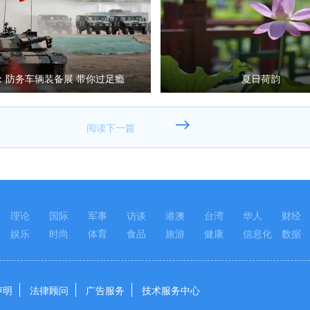
：防务车辆装备展 带你过足瘾
夏日荷韵
理论
国际
军事
访谈
港澳
台湾
华人
财经
娱乐
时尚
体育
食品
旅游
健康
信息化
数据
声明
法律顾问
广告服务
技术服务中心