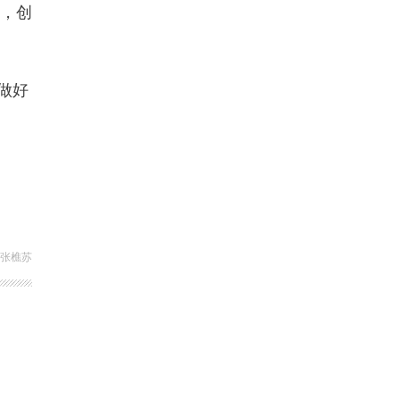
米，创
做好
 张樵苏