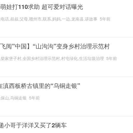
岁萌娃打110求助 超可爱对话曝光
,电话,叔叔,父母,赣州市,联系,妈妈,一边,龙南县,讲故事
5年前
“飞阅”中国】“山沟沟”变身乡村治理示范村
,柴家堡子村,全国乡村治理示范村,村屯绿化,生活垃圾治理
5年前
在滇西板桥古镇里的“乌铜走银”
,保山,乌铜走银
5年前
递小哥于洋洋又买了2辆车