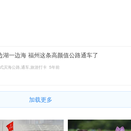
边湖一边海 福州这条高颜值公路通车了
式滨海公路,通车,旅游打卡
5年前
加载更多