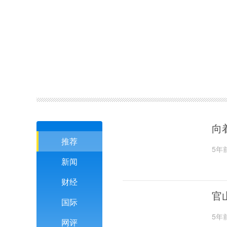
向
推荐
5年
新闻
财经
官
国际
5年
网评