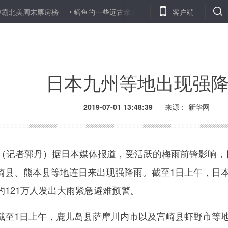
美周末票房榜
鳄鱼的一些远古亲戚是“素食者”
研究发现基因进化
客户端
日本九州等地出现强
2019-07-01 13:48:39
来源：
新华网
记者郭丹）据日本媒体报道，受活跃的梅雨前锋影响，
崎县、熊本县等地连日来出现强降雨。截至1日上午，日
121万人发出大雨紧急避难预警。
至1日上午，鹿儿岛县萨摩川内市以及宫崎县虾野市等