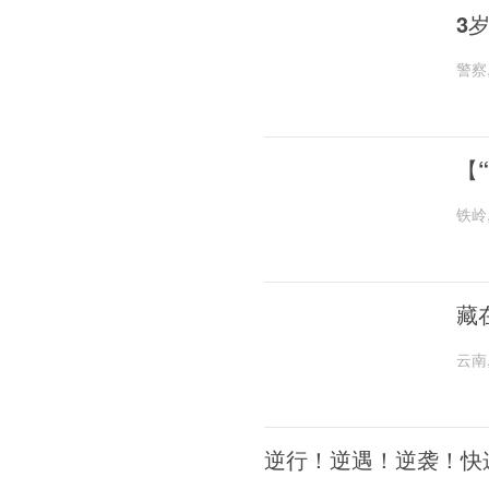
3
警察
【
铁岭
藏
云南
逆行！逆遇！逆袭！快