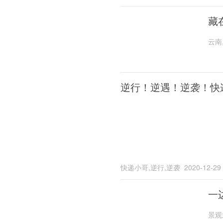
藏
云南
逆行！逆遇！逆袭！快
快递小哥,逆行,逆袭
2020-12-29
一
景观