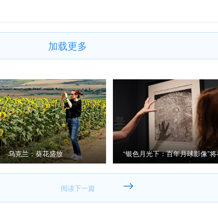
加载更多
乌克兰：葵花盛放
“银色月光下：百年月球影像”
展出