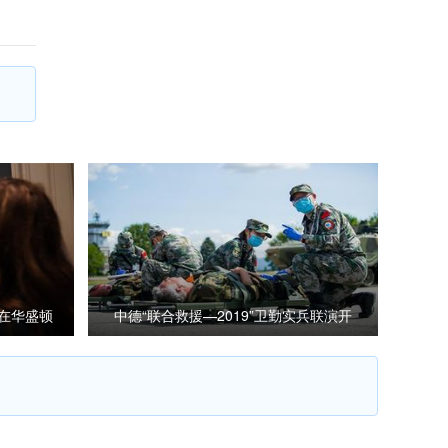
将在华盛顿
中德“联合救援—2019”卫勤实兵联演开
始全要素全流程连贯演习