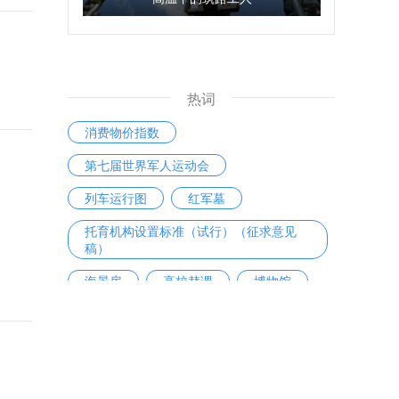
热词
消费物价指数
第七届世界军人运动会
列车运行图
红军墓
托育机构设置标准（试行）（征求意见
稿）
海景房
高校替课
博物馆
剑桥商务英语考试
ETC