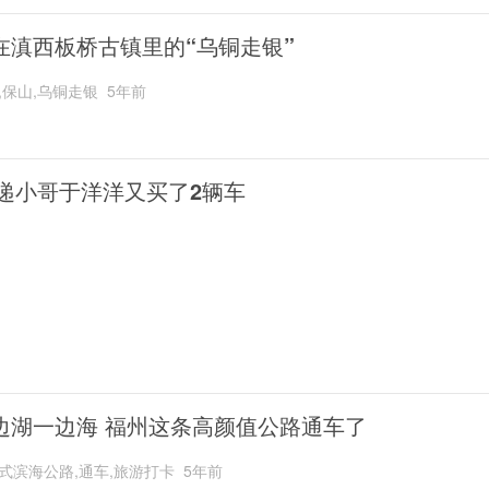
在滇西板桥古镇里的“乌铜走银”
,保山,乌铜走银
5年前
递小哥于洋洋又买了2辆车
边湖一边海 福州这条高颜值公路通车了
式滨海公路,通车,旅游打卡
5年前