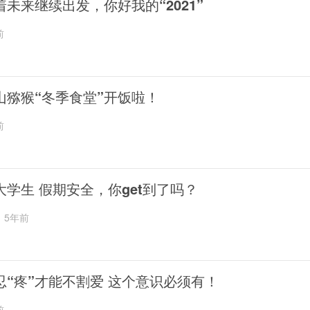
着未来继续出发，你好我的“2021”
前
山猕猴“冬季食堂”开饭啦！
前
大学生 假期安全，你get到了吗？
5年前
忍“疼”才能不割爱 这个意识必须有！
前