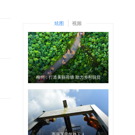
炫图
视频
柳州：打造美丽荷塘 助力乡村脱贫
高温下的筑路工人