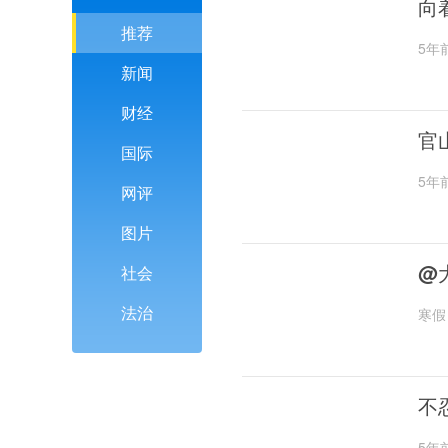
向
推荐
5年
新闻
财经
官
国际
5年
网评
图片
@
社会
法治
寒假
不
5年