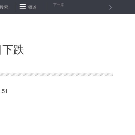
下一篇
两个维护”作为首要任务——论学习贯彻习近平总书记在中央和国家机关
搜索
频道
日下跌
51