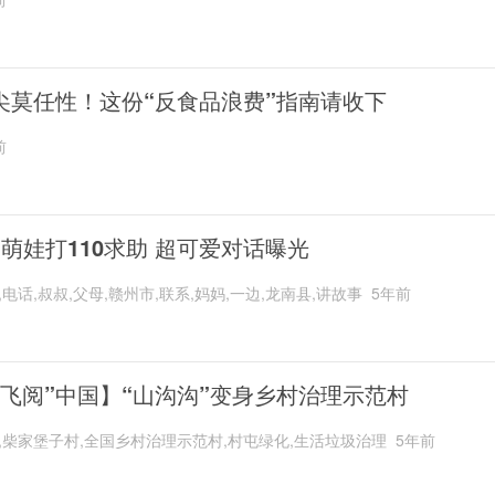
尖莫任性！这份“反食品浪费”指南请收下
前
岁萌娃打110求助 超可爱对话曝光
,电话,叔叔,父母,赣州市,联系,妈妈,一边,龙南县,讲故事
5年前
“飞阅”中国】“山沟沟”变身乡村治理示范村
,柴家堡子村,全国乡村治理示范村,村屯绿化,生活垃圾治理
5年前