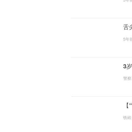
舌
5年
3
警察
【
铁岭