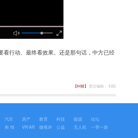
看行动、最终看效果。还是那句话，中方已经
【纠错】
责任编辑： 刘阳
汽车
房产
教育
科技
能源
论坛
舆 情
VR/AR
微视评
公益
无人机
一带一路