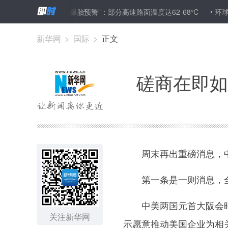
进展
南京发“爆胎预警”：部分高速路面温度达62-68℃
环球时报
新华网
>
国际
>
正文
磋商在即如
周末再出重磅消息，中美
第一条是一则消息，全文
中美两国元首大阪会晤后
关注新华网
示愿意推动美国企业为相