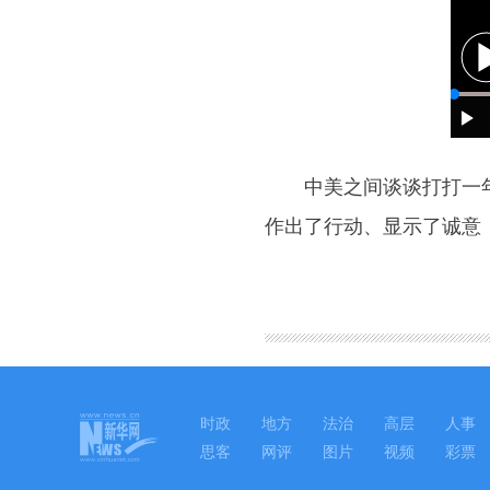
中美之间谈谈打打一年多
作出了行动、显示了诚意
图集
时政
地方
法治
高层
人事
思客
网评
图片
视频
彩票