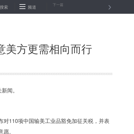
下一篇
100个科以上昆虫
搜索
频道
“红头文件”附英文版，凸显改善营商环境诚意
意美方更需相向而行
关新闻。
对110项中国输美工业品豁免加征关税，并表
意愿。