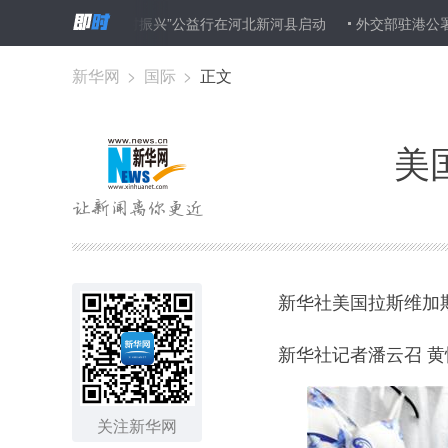
所革命，促进乡村振兴”公益行在河北新河县启动
外交部驻港公署敦促
新华网
>
国际
>
正文
美
新华社美国拉斯维加斯
新华社记者潘云召 黄
关注新华网