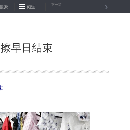
下一篇
21年将实现30万农民全部还迁
搜索
频道
香港舆论：以有力手段应对暴力等恶行
摩擦早日结束
束