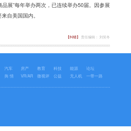
商品展”每年举办两次，已连续举办50届。因参展
要来自美国国内。
【纠错】
责任编辑： 刘笑冬
汽车
房产
教育
科技
能源
论坛
舆 情
VR/AR
微视评
公益
无人机
一带一路