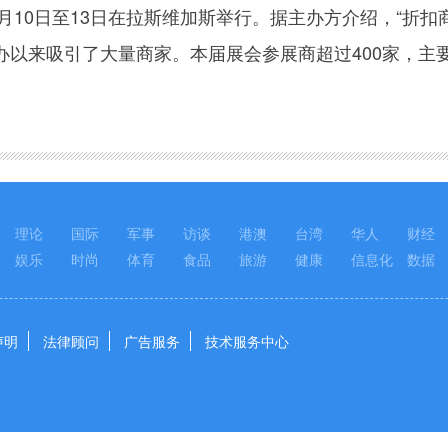
10日至13日在拉斯维加斯举行。据主办方介绍，“折扣
办以来吸引了大量商家。本届展会参展商超过400家，主
理论
国际
军事
访谈
港澳
台湾
华人
财经
娱乐
时尚
体育
食品
旅游
健康
信息化
数据
声明
法律顾问
广告服务
技术服务中心